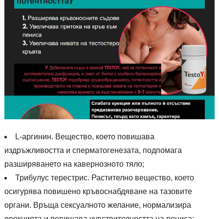
L-аргинин. Вещество, което повишава
издръжливостта и сперматогенезата, подпомага
разширяването на кавернозното тяло;
Трибулус терестрис. Растително вещество, което
осигурява повишено кръвоснабдяване на тазовите
органи. Връща сексуалното желание, нормализира
ерекцията и повишава чувствителността на пениса;