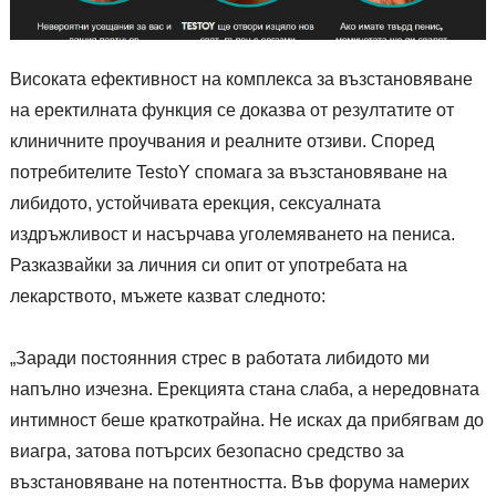
Високата ефективност на комплекса за възстановяване
на еректилната функция се доказва от резултатите от
клиничните проучвания и реалните отзиви. Според
потребителите TestoY спомага за възстановяване на
либидото, устойчивата ерекция, сексуалната
издръжливост и насърчава уголемяването на пениса.
Разказвайки за личния си опит от употребата на
лекарството, мъжете казват следното:
„Заради постоянния стрес в работата либидото ми
напълно изчезна. Ерекцията стана слаба, а нередовната
интимност беше краткотрайна. Не исках да прибягвам до
виагра, затова потърсих безопасно средство за
възстановяване на потентността. Във форума намерих