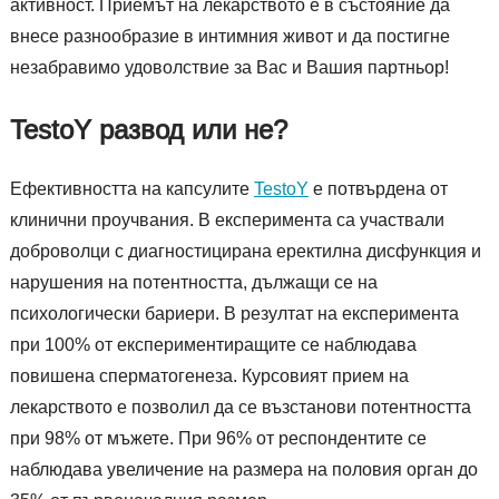
активност. Приемът на лекарството е в състояние да
внесе разнообразие в интимния живот и да постигне
незабравимо удоволствие за Вас и Вашия партньор!
TestoY развод или не?
Ефективността на капсулите
TestoY
е потвърдена от
клинични проучвания. В експеримента са участвали
доброволци с диагностицирана еректилна дисфункция и
нарушения на потентността, дължащи се на
психологически бариери. В резултат на експеримента
при 100% от експериментиращите се наблюдава
повишена сперматогенеза. Курсовият прием на
лекарството е позволил да се възстанови потентността
при 98% от мъжете. При 96% от респондентите се
наблюдава увеличение на размера на половия орган до