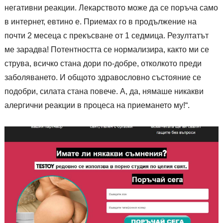
негативни реакции. Лекарството може да се поръча само
в интернет, евтино е. Приемах го в продължение на
почти 2 месеца с прекъсване от 1 седмица. Резултатът
ме зарадва! Потентността се нормализира, както ми се
струва, всичко стана дори по-добре, отколкото преди
заболяването. И общото здравословно състояние се
подобри, силата стана повече. А, да, нямаше никакви
алергични реакции в процеса на приемането му!“.