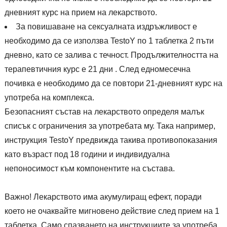
дневният курс на прием на лекарството.
За повишаване на сексуалната издръжливост е
необходимо да се използва TestoY по 1 таблетка 2 пъти
дневно, като се залива с течност. Продължителността на
терапевтичния курс е 21 дни . След едномесечна
почивка е необходимо да се повтори 21-дневният курс на
употреба на комплекса.
Безопасният състав на лекарството определя малък
списък с ограничения за употребата му. Така например,
инструкция TestoY предвижда такива противопоказания
като възраст под 18 години и индивидуална
непоносимост към компонентите на състава.
Важно! Лекарството има акумулиращ ефект, поради
което не очаквайте мигновено действие след прием на 1
таблетка. Само спазването на инструкциите за употреба