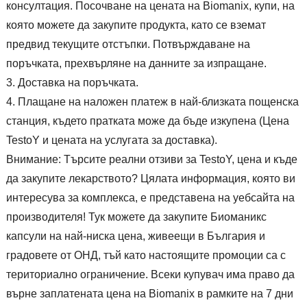
консултация. Посочване на цената на Biomanix, купи, на
която можете да закупите продукта, като се вземат
предвид текущите отстъпки. Потвърждаване на
поръчката, прехвърляне на данните за изпращане.
Доставка на поръчката.
Плащане на наложен платеж в най-близката пощенска
станция, където пратката може да бъде изкупена (Цена
TestoY и цената на услугата за доставка).
Внимание: Търсите реални отзиви за TestoY, цена и къде
да закупите лекарството? Цялата информация, която ви
интересува за комплекса, е представена на уебсайта на
производителя! Тук можете да закупите Биоманикс
капсули на най-ниска цена, живеещи в България и
градовете от ОНД, тъй като настоящите промоции са с
териториално ограничение. Всеки купувач има право да
върне заплатената цена на Biomanix в рамките на 7 дни