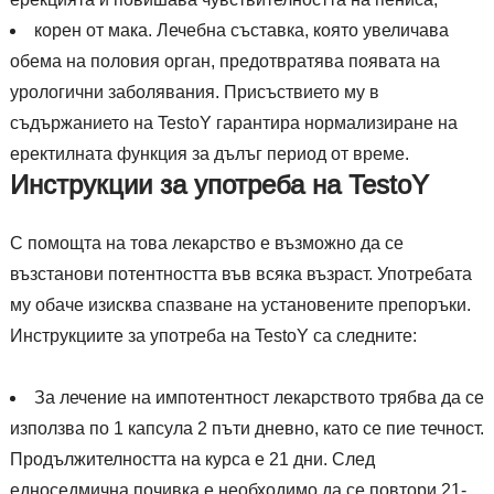
корен от мака. Лечебна съставка, която увеличава
обема на половия орган, предотвратява появата на
урологични заболявания. Присъствието му в
съдържанието на TestoY гарантира нормализиране на
еректилната функция за дълъг период от време.
Инструкции за употреба на TestoY
С помощта на това лекарство е възможно да се
възстанови потентността във всяка възраст. Употребата
му обаче изисква спазване на установените препоръки.
Инструкциите за употреба на TestoY са следните:
За лечение на импотентност лекарството трябва да се
използва по 1 капсула 2 пъти дневно, като се пие течност.
Продължителността на курса е 21 дни. След
едноседмична почивка е необходимо да се повтори 21-