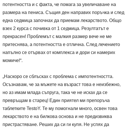
потентността и с факта, че помага за увеличаване на
размера на пениса. Същия ден направих поръчка и след
една седмица започнах да приемам лекарството. Общо
взех 2 курса с почивка от 1 седмица. Резултатът е
прекрасен! Проблемът с малкия размер вече не ме
притеснява, а потентността е отлична. След лечението
напълно се отървах от комплекса и дори си намерих
момиче!“.
„Наскоро се сблъсках с проблема с импотентността.
Осъзнавам, че за мъжете на възраст това е неизбежно,
но аз имам млада съпруга, така че не исках да се
превръщам в старец! Един приятел ми препоръча
таблетките TestoY. Те му помогнали много, освен това
лекарството е на билкова основа и не предизвиква
пристрастяване. Реших да си ги купя. Не успях да