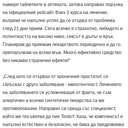
намеря таблетките в аптеката, затова направих поръчка
на официалния уебсайт. Взех 2 курса на лечение,
въпреки че напълно успях да се отърва от проблема
след 21 дни прием. Сега всичко е страхотно, либидото и
потентността на високо ниво, сексът е дълъг и ярък.
Планирам да приемам лекарството периодично и да го
препоръчвам на всеки мъж. Много ефективно средство
без никакви странични ефекти!“
„След като се отървах от хроничния простатит, се
сблъсках с друго заболяване - импотентност. Лечението
на заболяването се усложняваше от факта, че съм
алергичен и всички синтетични лекарства са ми
противопоказни. Направих си среща със специалист,
който ме посъветва да пия TestoY. Каза, че комплексът е
напълно естествен и безопасен, не бива да предизвиква