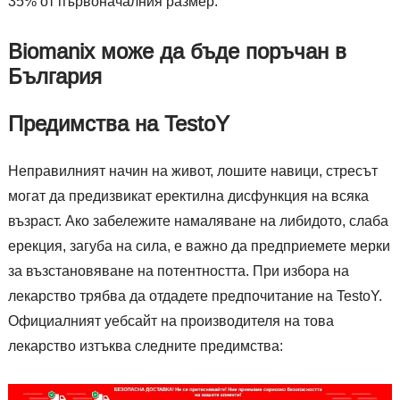
35% от първоначалния размер.
Biomanix може да бъде поръчан в
България
Предимства на TestoY
Неправилният начин на живот, лошите навици, стресът
могат да предизвикат еректилна дисфункция на всяка
възраст. Ако забележите намаляване на либидото, слаба
ерекция, загуба на сила, е важно да предприемете мерки
за възстановяване на потентността. При избора на
лекарство трябва да отдадете предпочитание на TestoY.
Официалният уебсайт на производителя на това
лекарство изтъква следните предимства: