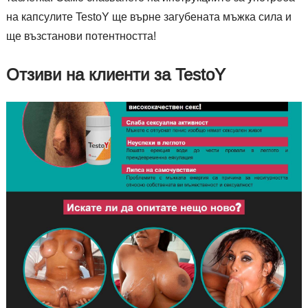
на капсулите TestoY ще върне загубената мъжка сила и
ще възстанови потентността!
Отзиви на клиенти за TestoY