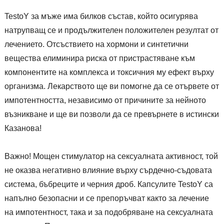
TestoY за мъже има билков състав, който осигурява
натрупващ се и продължителен положителен резултат от
лечението. Отсъствието на хормони и синтетични
вещества елиминира риска от пристрастяване към
компонентите на комплекса и токсичния му ефект върху
организма. Лекарството ще ви помогне да се отървете от
импотентността, независимо от причините за нейното
възникване и ще ви позволи да се превърнете в истински
Казанова!
Важно! Мощен стимулатор на сексуалната активност, той
не оказва негативно влияние върху сърдечно-съдовата
система, бъбреците и черния дроб. Капсулите TestoY са
напълно безопасни и се препоръчват както за лечение
на импотентност, така и за подобряване на сексуалната