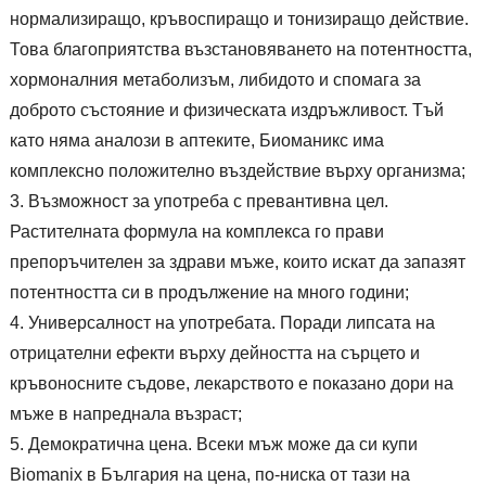
нормализиращо, кръвоспиращо и тонизиращо действие.
Това благоприятства възстановяването на потентността,
хормоналния метаболизъм, либидото и спомага за
доброто състояние и физическата издръжливост. Тъй
като няма аналози в аптеките, Биоманикс има
комплексно положително въздействие върху организма;
Възможност за употреба с превантивна цел.
Растителната формула на комплекса го прави
препоръчителен за здрави мъже, които искат да запазят
потентността си в продължение на много години;
Универсалност на употребата. Поради липсата на
отрицателни ефекти върху дейността на сърцето и
кръвоносните съдове, лекарството е показано дори на
мъже в напреднала възраст;
Демократична цена. Всеки мъж може да си купи
Biomanix в България на цена, по-ниска от тази на