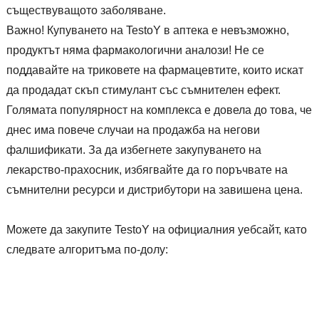
съществуващото заболяване.
Важно! Купуването на TestoY в аптека е невъзможно,
продуктът няма фармакологични аналози! Не се
поддавайте на триковете на фармацевтите, които искат
да продадат скъп стимулант със съмнителен ефект.
Голямата популярност на комплекса е довела до това, че
днес има повече случаи на продажба на негови
фалшификати. За да избегнете закупуването на
лекарство-прахосник, избягвайте да го поръчвате на
съмнителни ресурси и дистрибутори на завишена цена.
Можете да закупите TestoY на официалния уебсайт, като
следвате алгоритъма по-долу: