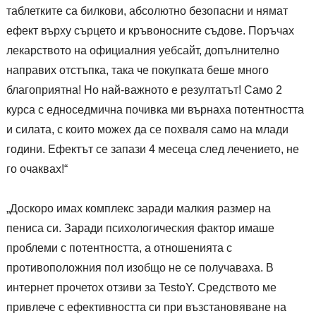
таблетките са билкови, абсолютно безопасни и нямат
ефект върху сърцето и кръвоносните съдове. Поръчах
лекарството на официалния уебсайт, допълнително
направих отстъпка, така че покупката беше много
благоприятна! Но най-важното е резултатът! Само 2
курса с едноседмична почивка ми върнаха потентността
и силата, с които можех да се похваля само на млади
години. Ефектът се запази 4 месеца след лечението, не
го очаквах!“
„Доскоро имах комплекс заради малкия размер на
пениса си. Заради психологическия фактор имаше
проблеми с потентността, а отношенията с
противоположния пол изобщо не се получаваха. В
интернет прочетох отзиви за TestoY. Средството ме
привлече с ефективността си при възстановяване на