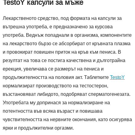
TestoY капсули за мъже
Лекарственото средство, под формата на капсули за
вътрешна употреба, е предназначено за курсова
употреба. Веднъж попаднали в организма, компонентите
на лекарството бързо се абсорбират от кръвната плазма
и провокират повишен приток на кръв към пениса. В
резултат на това се постига качествена и дълготрайна
ерекция, увеличава се размерът на пениса и
продължителността на половия акт. Таблетките
TestoY
нормализират производството на тестостерон,
възстановяват либидото, подобряват сперматогенезата.
Употребата му допринася за нормализиране на
потентността във всяка възраст и повишава
чувствителността на нервните окончания, като осигурява
ярки и продължителни оргазми.