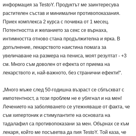
информация за TestoY. Продуктът ме заинтересува
растителен състав и минимални противопоказания.
Приех комплекса 2 курса с почивка от 1 месец.
Потентността и желанието за секс се върнаха,
интимността отново стана продължителна и ярка. В
допълнение, лекарството наистина помага за
увеличаване на размера на пениса, моят резултат - +3
см. Много съм доволен от ефекта от приема на
лекарството и, най-важното, без странични ефекти!“.
„Много мъже след 50-годишна възраст се сблъскват с
импотентност, а този проблем не е убягнал и на мен!
Лечението на заболяването се утежняваше от факта, че
съм хипертоник и стимулантите на основата на
тадалафил са противопоказани за мен. Обърнах се към
лекаря, който ме посъветва да пия TestoY. Той каза, че