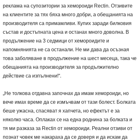
реклама на супозитории за хемороиди Rectin. Отзивите
на клиентите за тях бяха много добри, а обещанията на
производителя са примамливи. Купих заради билковия
състав и достъпната цена и останах много доволна. В
продължение на 3 седмици от хемороидите и
напомнянията не са останали. Не ми дава да осъзная
това заболяване в продължение на шест месеца, така че
обещанията на производителя за продължително
действие са изпълнени!“.
„Не толкова отдавна започнах да имам хемороиди, но
вече имах време да се измъчвам от тази болест. Болката
беше ужасна, спасяват я хапчета, но ефектът е за
няколко часа. Оплаках се на една роднина за болката и
тя ми разказа за Rectin от хемороиди. Реални отзиви от
познат човек ме накараха да се доверя и да искам да