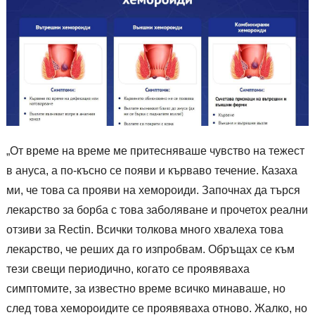
„От време на време ме притесняваше чувство на тежест
в ануса, а по-късно се появи и кърваво течение. Казаха
ми, че това са прояви на хемороиди. Започнах да търся
лекарство за борба с това заболяване и прочетох реални
отзиви за Rectin. Всички толкова много хвалеха това
лекарство, че реших да го изпробвам. Обръщах се към
тези свещи периодично, когато се проявяваха
симптомите, за известно време всичко минаваше, но
след това хемороидите се проявяваха отново. Жалко, но