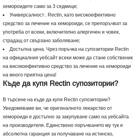
хемороидите само за 3 седмици;
Универсалност . Rectin, като високоефективно
средство за лечение на хемороиди, се препоръчват за
употреба от всеки, включително алергичен и човек,
страдащ от свързано заболяване;
Достъпна цена. Чрез поръчка на супозитории Rectin
на официалния уебсайт всеки може да стане собственик
на високоефективно средство за лечение на хемороиди
на много приятна цена!
Къде да купя Rectin супозитории?
В търсене на къде да купя Rectin супозитории?
Уведомяваме ви, че оригиналното лекарство от
хемороиди е достъпно за закупуване само на уебсайта
на производителя. Единствено поръчването му тук е
абсолютна гаранция за получаване на истинско,