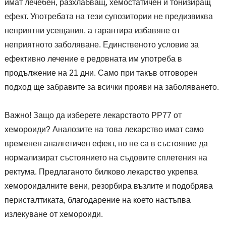
имат лечебен, разхлабващ, хемостатичен и тонизиращ
ефект. Употребата на тези супозитории не предизвиква
неприятни усещания, а гарантира избавяне от
неприятното заболяване. Единственото условие за
ефективно лечение е редовната им употреба в
продължение на 21 дни. Само при такъв отговорен
подход ще забравите за всички прояви на заболяването.
Важно! Защо да изберете лекарството РР77 от
хемороиди? Аналозите на това лекарство имат само
временен аналгетичен ефект, но не са в състояние да
нормализират състоянието на съдовите сплетения на
ректума. Предлаганото билково лекарство укрепва
хемороидалните вени, резорбира възлите и подобрява
перисталтиката, благодарение на което настъпва
излекуване от хемороиди.