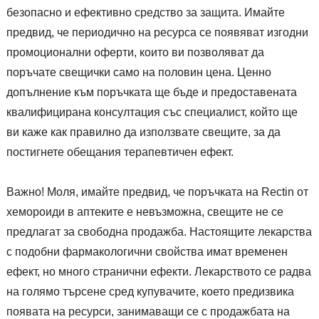
безопасно и ефективно средство за защита. Имайте
предвид, че периодично на ресурса се появяват изгодни
промоционални оферти, които ви позволяват да
поръчате свещички само на половин цена. Ценно
допълнение към поръчката ще бъде и предоставената
квалифицирана консултация със специалист, който ще
ви каже как правилно да използвате свещите, за да
постигнете обещания терапевтичен ефект.
Важно! Моля, имайте предвид, че поръчката на Rectin от
хемороиди в аптеките е невъзможна, свещите не се
предлагат за свободна продажба. Настоящите лекарства
с подобни фармакологични свойства имат временен
ефект, но много странични ефекти. Лекарството се радва
на голямо търсене сред купувачите, което предизвика
появата на ресурси, занимаващи се с продажбата на