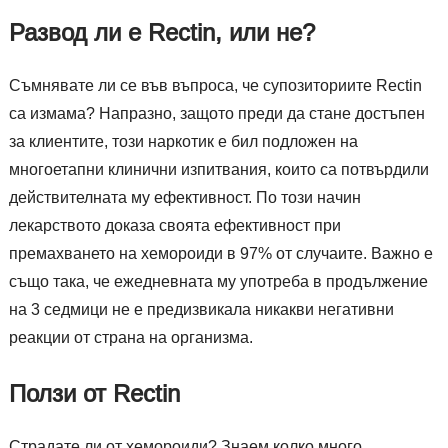
Развод ли е Rectin, или не?
Съмнявате ли се във въпроса, че супозиториите Rectin
са измама? Напразно, защото преди да стане достъпен
за клиентите, този наркотик е бил подложен на
многоетапни клинични изпитвания, които са потвърдили
действителната му ефективност. По този начин
лекарството доказа своята ефективност при
премахването на хемороиди в 97% от случаите. Важно е
също така, че ежедневната му употреба в продължение
на 3 седмици не е предизвикала никакви негативни
реакции от страна на организма.
Ползи от Rectin
Страдате ли от хемороиди? Знаем колко много