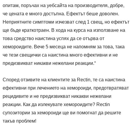
опитам, поръчах на уебсайта на производителя, добре,
че цената е много достъпна. Ефектът беше доволен.
Неприятните симптоми изчезват след 1 свещ, но ефектът
ще бъде краткотраен. В хода на курса на използване на
това средство наистина успях да се отърва от
хемороидите. Вече 5 месеца не напомням за това, така
че тези свещички са наистина много ефективни и не
предизвикват никакви нежелани реакции.“
Според отзивите на клиентите за Rectin, те са наистина
ефективни при лечението на хемороиди, предотвратяват
рецидивите и не предизвикват никакви нежелани
реакции. Как да излекувате хемороидите? Rectin
супозитории за хемороиди ще ви помогнат да решите
такъв проблем!