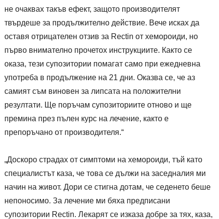
не очаквах такъв ефект, защото производителят
твърдеше за продължително действие. Вече исках да
оставя отрицателен отзив за Rectin от хемороиди, но
първо внимателно прочетох инструкциите. Както се
оказа, тези супозитории помагат само при ежедневна
употреба в продължение на 21 дни. Оказва се, че аз
самият съм виновен за липсата на положителни
резултати. Ще поръчам супозиториите отново и ще
премина през пълен курс на лечение, както е
препоръчано от производителя.“
„Доскоро страдах от симптоми на хемороиди, тъй като
специалистът каза, че това се дължи на заседналия ми
начин на живот. Дори се стигна дотам, че седенето беше
непоносимо. За лечение ми бяха предписани
супозитории Rectin. Лекарят се изказа добре за тях, каза,