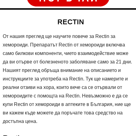
RECTIN
От нашия преглед ще научите повече за Rectin за
хемороиди. Препаратът Rectin от хемороиди включва
само билкови компоненти, чието взаимодействие може
да ви отърве от болезненото заболяване само за 21 дни.
Нашият преглед обръща внимание на описанието и
инструкциите за употреба на Rectin. Тук ще намерите и
реални отзиви на хора, които вече са се отървали от
хемороидите с помощта на Rectin. Невъзможно е да се
купи Rectin от хемороиди в аптеките в България, ние ще
ви кажем къде можете да поръчате това средство на
достъпна цена.