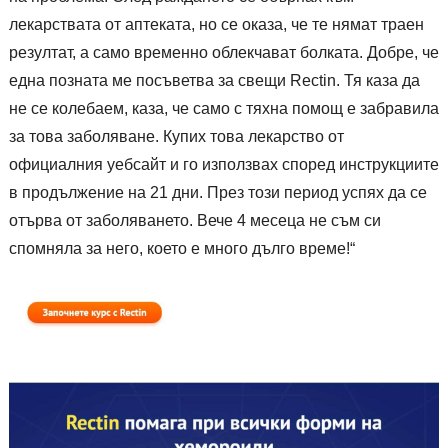
лекарствата от аптеката, но се оказа, че те нямат траен
резултат, а само временно облекчават болката. Добре, че
една позната ме посъветва за свещи Rectin. Тя каза да
не се колебаем, каза, че само с тяхна помощ е забравила
за това заболяване. Купих това лекарство от
официалния уебсайт и го използвах според инструкциите
в продължение на 21 дни. През този период успях да се
отърва от заболяването. Вече 4 месеца не съм си
спомняла за него, което е много дълго време!“