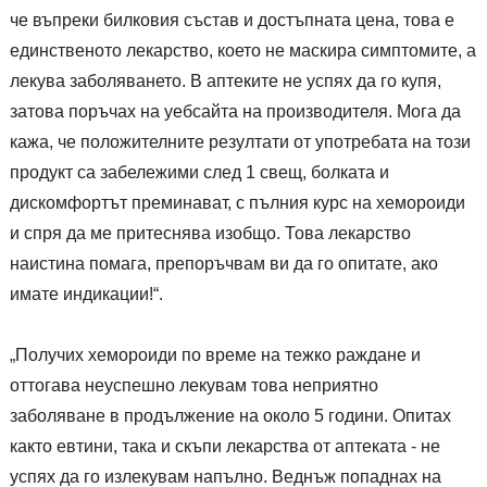
че въпреки билковия състав и достъпната цена, това е
единственото лекарство, което не маскира симптомите, а
лекува заболяването. В аптеките не успях да го купя,
затова поръчах на уебсайта на производителя. Мога да
кажа, че положителните резултати от употребата на този
продукт са забележими след 1 свещ, болката и
дискомфортът преминават, с пълния курс на хемороиди
и спря да ме притеснява изобщо. Това лекарство
наистина помага, препоръчвам ви да го опитате, ако
имате индикации!“.
„Получих хемороиди по време на тежко раждане и
оттогава неуспешно лекувам това неприятно
заболяване в продължение на около 5 години. Опитах
както евтини, така и скъпи лекарства от аптеката - не
успях да го излекувам напълно. Веднъж попаднах на