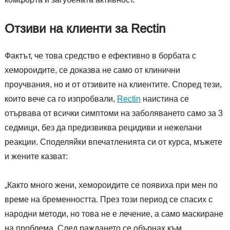
Отзиви на клиенти за Rectin
Фактът, че това средство е ефективно в борбата с
хемороидите, се доказва не само от клинични
проучвания, но и от отзивите на клиентите. Според тези,
които вече са го изпробвали,
Rectin
наистина се
отървава от всички симптоми на заболяването само за 3
седмици, без да предизвиква рецидиви и нежелани
реакции. Споделяйки впечатленията си от курса, мъжете
и жените казват:
„Както много жени, хемороидите се появиха при мен по
време на бременността. През този период се спасих с
народни методи, но това не е лечение, а само маскиране
на проблема. След раждането се обърнах към