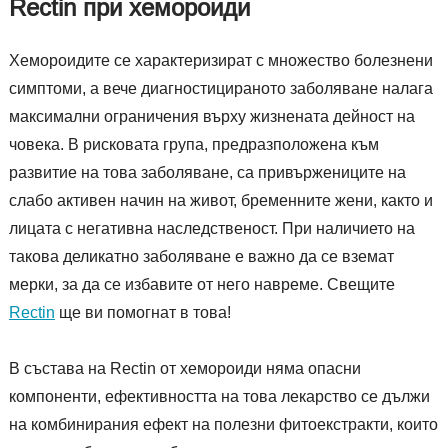
Rectin при хемороиди
Хемороидите се характеризират с множество болезнени
симптоми, а вече диагностицираното заболяване налага
максимални ограничения върху жизнената дейност на
човека. В рисковата група, предразположена към
развитие на това заболяване, са привържениците на
слабо активен начин на живот, бременните жени, както и
лицата с негативна наследственост. При наличието на
такова деликатно заболяване е важно да се вземат
мерки, за да се избавите от него навреме. Свещите
Rectin
ще ви помогнат в това!
В състава на Rectin от хемороиди няма опасни
компоненти, ефективността на това лекарство се дължи
на комбинирания ефект на полезни фитоекстракти, които