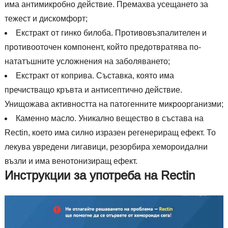
има антимикробно действие. Премахва усещането за
тежест и дискомфорт;
Екстракт от гинко билоба. Противовъзпалителен и
противооточен компонент, който предотвратява по-
нататъшните усложнения на заболяването;
Екстракт от коприва. Съставка, която има
пречистващо кръвта и антисептично действие.
Унищожава активността на патогенните микроорганизми;
Каменно масло. Уникално вещество в състава на
Rectin, което има силно изразен регенериращ ефект. То
лекува увредени лигавици, резорбира хемороидални
възли и има венотонизиращ ефект.
Инструкции за употреба на Rectin