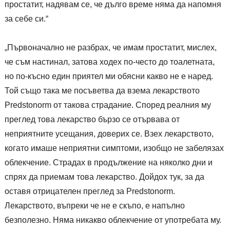
простатит, надявам се, че дълго време няма да напомня
за себе си.“
„Първоначално не разбрах, че имам простатит, мислех,
че съм настинал, затова ходех по-често до тоалетната,
но по-късно един приятел ми обясни какво не е наред.
Той също така ме посъветва да взема лекарството
Predstonorm от такова страдание. Според реалния му
преглед това лекарство бързо се отървава от
неприятните усещания, доверих се. Взех лекарството,
когато имаше неприятни симптоми, изобщо не забелязах
облекчение. Страдах в продължение на няколко дни и
спрях да приемам това лекарство. Дойдох тук, за да
оставя отрицателен преглед за Predstonorm.
Лекарството, въпреки че не е скъпо, е напълно
безполезно. Няма никакво облекчение от употребата му.