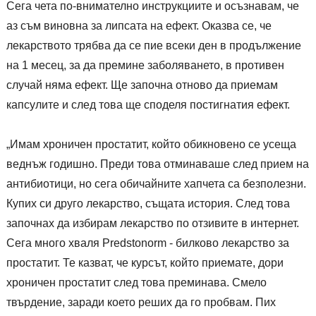
Сега чета по-внимателно инструкциите и осъзнавам, че
аз съм виновна за липсата на ефект. Оказва се, че
лекарството трябва да се пие всеки ден в продължение
на 1 месец, за да премине заболяването, в противен
случай няма ефект. Ще започна отново да приемам
капсулите и след това ще споделя постигнатия ефект.
„Имам хроничен простатит, който обикновено се усеща
веднъж годишно. Преди това отминаваше след прием на
антибиотици, но сега обичайните хапчета са безполезни.
Купих си друго лекарство, същата история. След това
започнах да избирам лекарство по отзивите в интернет.
Сега много хваля Predstonorm - билково лекарство за
простатит. Те казват, че курсът, който приемате, дори
хроничен простатит след това преминава. Смело
твърдение, заради което реших да го пробвам. Пих