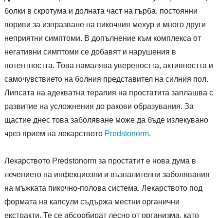
болки в скротума и долната част на гърба, постоянни
пориви за изпразване на пикочния мехур и много други
неприятни симптоми. В допълнение към комплекса от
негативни симптоми се добавят и нарушения в
потентността. Това намалява увереността, активността и
самочувствието на болния представител на силния пол.
Липсата на адекватна терапия на простатита заплашва с
развитие на усложнения до ракови образувания. За
щастие днес това заболяване може да бъде излекувано
чрез прием на лекарството
Predstonorm
.
Лекарството Predstonorm за простатит е нова дума в
лечението на инфекциозни и възпалителни заболявания
на мъжката пикочно-полова система. Лекарството под
формата на капсули съдържа местни органични
екстракти. Те се абсорбират лесно от организма, като