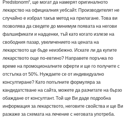
Predstonorm“, ще могат да намерят оригиналното
лекарство на официалния уебсайт. Производителят не
случайно е избрал такъв метод на прилагане. Това ви
позволява да сведете до минимум появата на негови
фалшификати и надценки, тъй като когато излезе на
свободния пазар, увеличението на цената на
лекарството ще бъде неизбежно. Искате ли да купите
лекарството още по-евтино? Направете поръчка по
време на промоционалните оферти и ще го получите с
отстъпка от 50%. Нуждаете се от индивидуално
консултиране? Като попълните формуляра за
кандидатстване на сайта, можете да разчитате на бързо
обаждане от консултант. Той ще Ви даде подробна
информация за лекарството, неговите свойства и ще Ви
разкаже за схемата на лечение с неговата употреба.