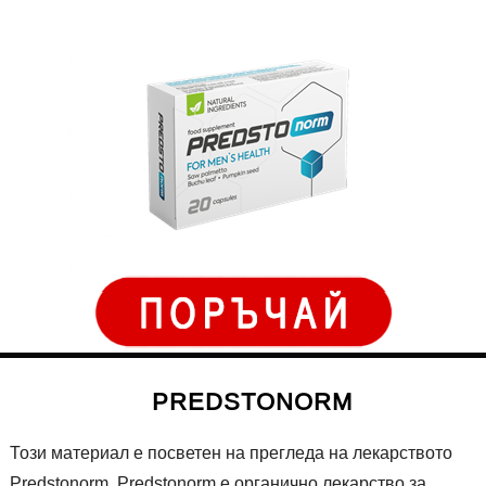
PREDSTONORM
Този материал е посветен на прегледа на лекарството
Predstonorm. Predstonorm е органично лекарство за