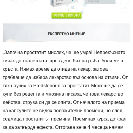
„Започна простатит, мислех, че ще умра! Непрекъснато
тичах до тоалетната, през деня бях на ръба, боля ме в
кръста. Нямах време да отида на лекар, затова
трябваше да избера лекарство въз основа на отзиви. От
тях научих за Predstonorm за простатит. Можеше да се
купи без рецепта и мнозина писаха, че това лекарство
действа, струва си да се опита. От началото на приема
на капсулите не видях положителни промени, но след 1
седмица простатитът премина. Преминах курса до края,
за да затвърдя ефекта. Оттогава вече 4 месеца нямам