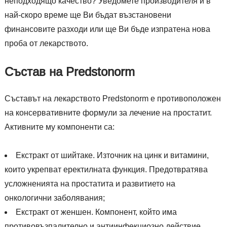
неподходящо качество? Уведомете производителя и в
най-скоро време ще Ви бъдат възстановени
финансовите разходи или ще Ви бъде изпратена нова
проба от лекарството.
Състав на Predstonorm
Съставът на лекарството Predstonorm е противоположен
на консервативните формули за лечение на простатит.
Активните му компоненти са:
Екстракт от шийтаке. Източник на цинк и витамини,
които укрепват еректилната функция. Предотвратява
усложненията на простатита и развитието на
онкологични заболявания;
Екстракт от женшен. Компонент, който има
противовъзпалително и антиинфекциозно действие.