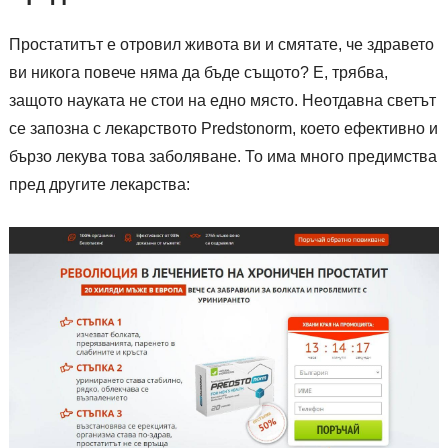
Простатитът е отровил живота ви и смятате, че здравето
ви никога повече няма да бъде същото? Е, трябва,
защото науката не стои на едно място. Неотдавна светът
се запозна с лекарството Predstonorm, което ефективно и
бързо лекува това заболяване. То има много предимства
пред другите лекарства: