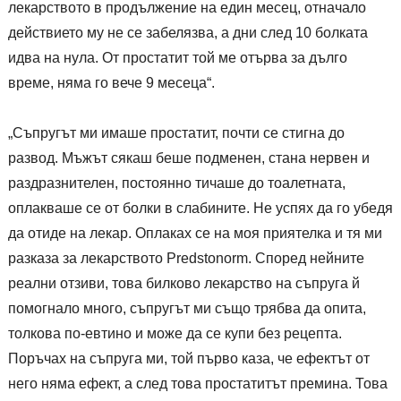
лекарството в продължение на един месец, отначало
действието му не се забелязва, а дни след 10 болката
идва на нула. От простатит той ме отърва за дълго
време, няма го вече 9 месеца“.
„Съпругът ми имаше простатит, почти се стигна до
развод. Мъжът сякаш беше подменен, стана нервен и
раздразнителен, постоянно тичаше до тоалетната,
оплакваше се от болки в слабините. Не успях да го убедя
да отиде на лекар. Оплаках се на моя приятелка и тя ми
разказа за лекарството Predstonorm. Според нейните
реални отзиви, това билково лекарство на съпруга й
помогнало много, съпругът ми също трябва да опита,
толкова по-евтино и може да се купи без рецепта.
Поръчах на съпруга ми, той първо каза, че ефектът от
него няма ефект, а след това простатитът премина. Това