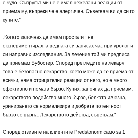
е чудо. Съпругът ми не е имал нежелани реакции от
приема му, въпреки че е алергичен. Съветвам ви да си го
купите.“
„Когато започнах да имам простатит, не
експериментирах, а веднага си записах час при уролог и
си направих изследвания. За лечение той ми предписа
да приемам Бубостер. Според прегледите на лекаря
това е безопасно лекарство, което може да се приема от
всички, няма отрицателни реакции от него, но е много
ефективно и помага бързо. Купих, започнах да приемам,
лекарството подейства много бързо, болката изчезна,
уринирането се нормализира и добрата потентност
бързо се върна. Лекарството действа, съветвам.“
Според отзивите на клиентите Predstonorm само за 1