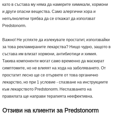
като в състава му няма да намерите химикали, хормони
и други опасни вещества. Само алергични хора и
непълнолетни трябва да се откажат да използват
Predstonorm.
Важно! Не успяхте да излекувате простатит, използвайки
за това рекламираните лекарства? Нищо чудно, защото в
състава им влизат хормони, антибиотици и химия.
Такива компоненти могат само временно да маскират
симптомите, но не влияят на хода на заболяването. От
простатит лесно ще се отървете от това органично
лекарство, но при 1 условие - спазване на инструкциите
към лекарството Predstonorm. Неспазването на
правилата ще направи терапията неефективна.
Отзиви на клиенти за Predstonorm