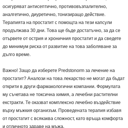
осигуряват антисептично, противовъзпалително,
аналгетично, диуретично, тонизиращо действие.
Терапията на простатит с помощта на тези капсули
продължава 30 дни. Това ще бъде достатъчно, за да се
отървете от острия и хроничния простатит и да сведете
до минимум риска от развитие на това заболяване за
дълго време.
Важно! Защо да изберете Predstonorm за лечение на
простатит? Аналози на това лекарство не могат да бъдат
открити в други фармакологични компании. Формулата
му съчетава не токсична химия, а лечебни растителни
екстракти. Те оказват комплексно лечебно въздействие
върху мъжкия организъм. Проведената терапия избавя
от простатит с всякаква сложност, като връща комфорта
и отличното здраве на мъжа.