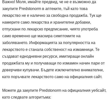
Важно! Моля, имайте предвид, че не е възможно да
закупите Predstonorm в аптеките, тъй като това
лекарство не е налично за свободна продажба. Тук ще
намерите само лекарства и хранителни добавки,
отпускани по лекарско предписание, чиято употреба
само временно ще маскира симптомите на
заболяването. Информацията за популярността на
лекарството е станала собственост на измамници. Те
създават еднодневни ресурси, имитиращи онлайн
продажбата му и получаващи по измамен начин пари от
доверчиви купувачи. Бъдете изключително внимателни,
като поръчвате лекарството само на официалния сайт.
Можете да закупите Predstonorm на официалния уебсайт,
като следвате алгоритъма: