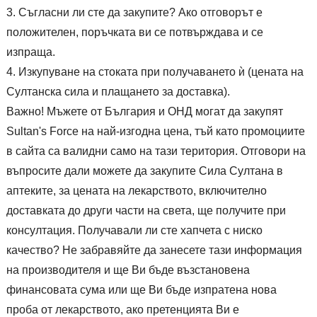
Съгласни ли сте да закупите? Ако отговорът е
положителен, поръчката ви се потвърждава и се
изпраща.
Изкупуване на стоката при получаването ѝ (цената на
Султанска сила и плащането за доставка).
Важно! Мъжете от България и ОНД могат да закупят
Sultan's Force на най-изгодна цена, тъй като промоциите
в сайта са валидни само на тази територия. Отговори на
въпросите дали можете да закупите Сила Султана в
аптеките, за цената на лекарството, включително
доставката до други части на света, ще получите при
консултация. Получавали ли сте хапчета с ниско
качество? Не забравяйте да занесете тази информация
на производителя и ще Ви бъде възстановена
финансовата сума или ще Ви бъде изпратена нова
проба от лекарството, ако претенцията Ви е