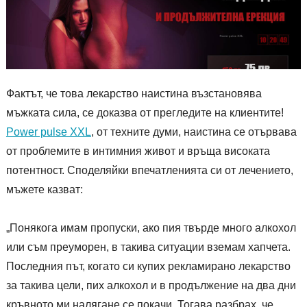
Фактът, че това лекарство наистина възстановява
мъжката сила, се доказва от прегледите на клиентите!
Power pulse XXL
, от техните думи, наистина се отървава
от проблемите в интимния живот и връща високата
потентност. Споделяйки впечатленията си от лечението,
мъжете казват:
„Понякога имам пропуски, ако пия твърде много алкохол
или съм преуморен, в такива ситуации вземам хапчета.
Последния път, когато си купих рекламирано лекарство
за такива цели, пих алкохол и в продължение на два дни
кръвното ми налягане се покачи. Тогава разбрах, че