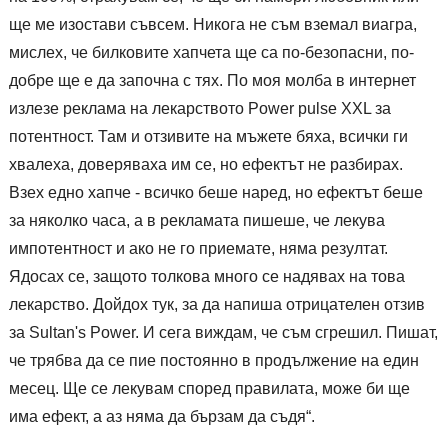
ще ме изостави съвсем. Никога не съм вземал виагра,
мислех, че билковите хапчета ще са по-безопасни, по-
добре ще е да започна с тях. По моя молба в интернет
излезе реклама на лекарството Power pulse XXL за
потентност. Там и отзивите на мъжете бяха, всички ги
хвалеха, доверяваха им се, но ефектът не разбирах.
Взех едно хапче - всичко беше наред, но ефектът беше
за няколко часа, а в рекламата пишеше, че лекува
импотентност и ако не го приемате, няма резултат.
Ядосах се, защото толкова много се надявах на това
лекарство. Дойдох тук, за да напиша отрицателен отзив
за Sultan's Power. И сега виждам, че съм сгрешил. Пишат,
че трябва да се пие постоянно в продължение на един
месец. Ще се лекувам според правилата, може би ще
има ефект, а аз няма да бързам да съдя“.