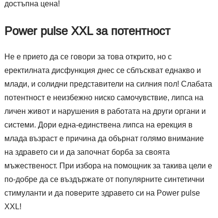
достъпна цена!
Power pulse XXL за потентност
Не е прието да се говори за това открито, но с
еректилната дисфункция днес се сблъскват еднакво и
млади, и солидни представители на силния пол! Слабата
потентност е неизбежно ниско самочувствие, липса на
личен живот и нарушения в работата на други органи и
системи. Дори една-единствена липса на ерекция в
млада възраст е причина да обърнат голямо внимание
на здравето си и да започнат борба за своята
мъжественост. При избора на помощник за такива цели е
по-добре да се въздържате от популярните синтетични
стимуланти и да поверите здравето си на Power pulse
XXL!