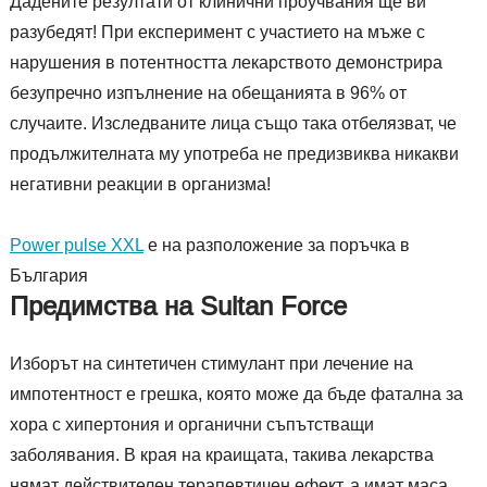
Дадените резултати от клинични проучвания ще ви
разубедят! При експеримент с участието на мъже с
нарушения в потентността лекарството демонстрира
безупречно изпълнение на обещанията в 96% от
случаите. Изследваните лица също така отбелязват, че
продължителната му употреба не предизвиква никакви
негативни реакции в организма!
Power pulse XXL
е на разположение за поръчка в
България
Предимства на Sultan Force
Изборът на синтетичен стимулант при лечение на
импотентност е грешка, която може да бъде фатална за
хора с хипертония и органични съпътстващи
заболявания. В края на краищата, такива лекарства
нямат действителен терапевтичен ефект, а имат маса