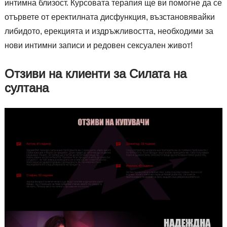
интимна близост. Курсовата терапия ще ви помогне да се
отървете от еректилната дисфункция, възстановявайки
либидото, ерекцията и издръжливостта, необходими за
нови интимни записи и редовен сексуален живот!
Отзиви на клиенти за Силата на
султана