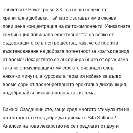
Таблетките Power pulse XXL са нещо повече от
хранителна добавка, тъй като съставът им включва
повишена концентрация на фитокомпоненти. Уникалната
комбинация повишава ефективността на всяко от
съдържащите се в нея вещества, така че се постига
възстановяване на добрата потентност за кратък период
от време! Лекарството се абсорбира бързо от организма,
така че стимулиращият му ефект е очевиден след
няколко минути, а курсовата терапия избавя за дълго
време дори от пренебрегваната еректилна дисфункция,
подобрявайки пикочно-половата система.
Важно! Озадачени сте, защо сред многото стимуланти на
потентността е по-добре да приемате Sila Sultana?
Аналози на това лекарство не се предлагат от други