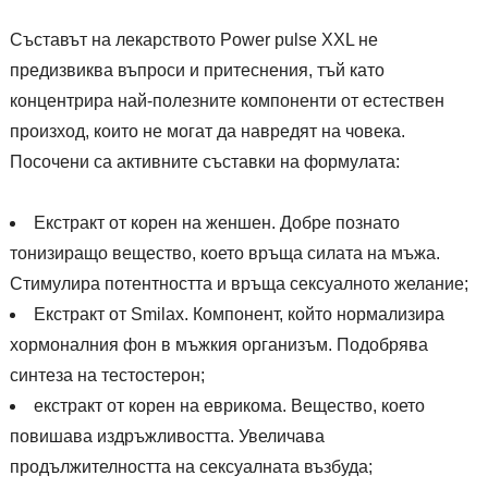
Съставът на лекарството Power pulse XXL не
предизвиква въпроси и притеснения, тъй като
концентрира най-полезните компоненти от естествен
произход, които не могат да навредят на човека.
Посочени са активните съставки на формулата:
Екстракт от корен на женшен. Добре познато
тонизиращо вещество, което връща силата на мъжа.
Стимулира потентността и връща сексуалното желание;
Екстракт от Smilax. Компонент, който нормализира
хормоналния фон в мъжкия организъм. Подобрява
синтеза на тестостерон;
екстракт от корен на еврикома. Вещество, което
повишава издръжливостта. Увеличава
продължителността на сексуалната възбуда;