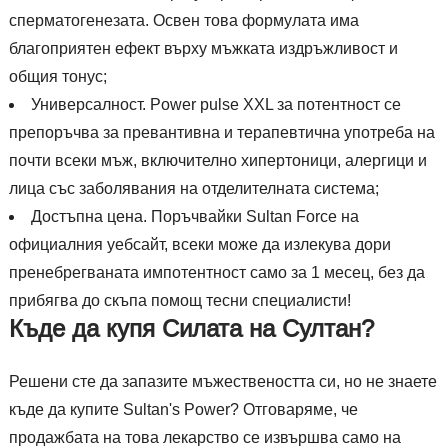
сперматогенезата. Освен това формулата има
благоприятен ефект върху мъжката издръжливост и
общия тонус;
Универсалност. Power pulse XXL за потентност се
препоръчва за превантивна и терапевтична употреба на
почти всеки мъж, включително хипертоници, алергици и
лица със заболявания на отделителната система;
Достъпна цена. Поръчвайки Sultan Force на
официалния уебсайт, всеки може да излекува дори
пренебрегваната импотентност само за 1 месец, без да
прибягва до скъпа помощ тесни специалисти!
Къде да купя Силата на Султан?
Решени сте да запазите мъжествеността си, но не знаете
къде да купите Sultan's Power? Отговаряме, че
продажбата на това лекарство се извършва само на