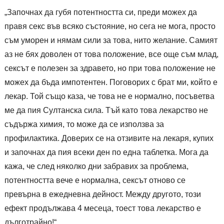
„Започнах да губя потентността си, преди можех да
правя секс във всяко състояние, но сега не мога, просто
съм уморен и нямам сили за това, нито желание. Самият
аз не бях доволен от това положение, все още съм млад,
сексът е полезен за здравето, но при това положение не
можех да бъда импотентен. Поговорих с брат ми, който е
лекар. Той също каза, че това не е нормално, посъветва
ме да пия Султанска сила. Тъй като това лекарство не
съдържа химия, то може да се използва за
профилактика. Доверих се на отзивите на лекаря, купих
и започнах да пия всеки ден по една таблетка. Мога да
кажа, че след няколко дни забравих за проблема,
потентността вече е нормална, сексът отново се
превърна в ежедневна дейност. Между другото, този
ефект продължава 4 месеца, тоест това лекарство е
дълготрайно!“.