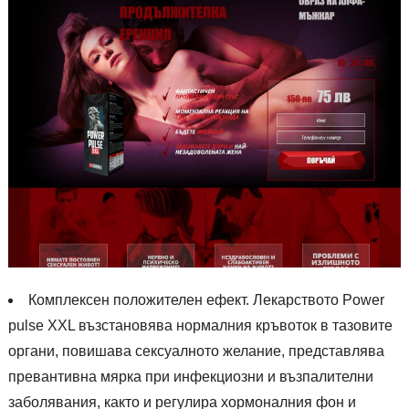
Комплексен положителен ефект. Лекарството Power
pulse XXL възстановява нормалния кръвоток в тазовите
органи, повишава сексуалното желание, представлява
превантивна мярка при инфекциозни и възпалителни
заболявания, както и регулира хормоналния фон и