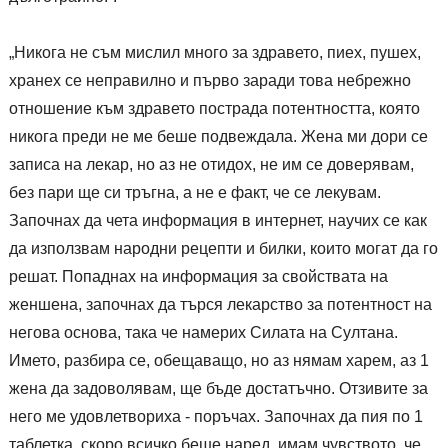
„Никога не съм мислил много за здравето, пиех, пушех,
хранех се неправилно и първо заради това небрежно
отношение към здравето пострада потентността, която
никога преди не ме беше подвеждала. Жена ми дори се
записа на лекар, но аз не отидох, не им се доверявам,
без пари ще си тръгна, а не е факт, че се лекувам.
Започнах да чета информация в интернет, научих се как
да използвам народни рецепти и билки, които могат да го
решат. Попаднах на информация за свойствата на
женшена, започнах да търся лекарство за потентност на
негова основа, така че намерих Силата на Султана.
Името, разбира се, обещаващо, но аз нямам харем, аз 1
жена да задоволявам, ще бъде достатъчно. Отзивите за
него ме удовлетвориха - поръчах. Започнах да пия по 1
таблетка, скоро всичко беше наред, имам чувството, че