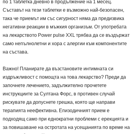
по 1 таблетка дневно в продължение на 1 месец.
Съставът на тези таблетки е възможно най-безопасен,
така че приемът им със сигурност няма да предизвика
негативни реакции в мъжкия организъм. От употребата
на лекарството Power pulse XXL трябва да се въздържат
само непълнолетни и хора с алергии към компонентите
на състава.
Важно! Планирате да възстановите интимната си
издръжливост с помощта на това лекарство? Преди да
започнете лечението, задължително прочетете
инструкциите за Султана Форс, в противен случай
рискувате да допуснете грешка, която ще направи
терапията неефективна. Епизодичният прием е
подходящ само при еднократни проблеми с ерекцията и
за повишаване на остротата на усещанията по време на