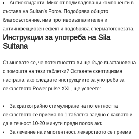
Антиоксиданти. Микс от подмладяващи компоненти в
състава на Sultan's Force. Подобрява общото
благосъстояние, има противовъзпалителен и
антиинфекциозен ефект и подобрява сперматогенезата.
Инструкции за употреба на Sila
Sultana
Съмнявате се, че потентността ви ще бъде възстановена
с помощта на тези таблетки? Оставете скептицизма
настрана, ако следвате инструкциите за употреба за
лекарството Power pulse XXL, ще успеете:
За краткотрайно стимулиране на потентността
лекарството се приема по 1 таблетка заедно с каквато и
да е течност 10-20 минути преди полов акт.
За лечение на импотентност, лекарството се приема