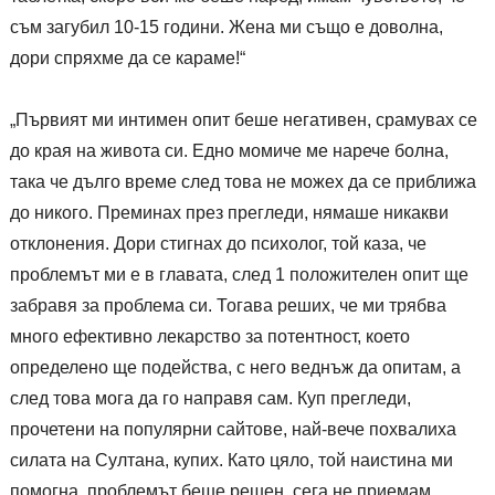
съм загубил 10-15 години. Жена ми също е доволна,
дори спряхме да се караме!“
„Първият ми интимен опит беше негативен, срамувах се
до края на живота си. Едно момиче ме нарече болна,
така че дълго време след това не можех да се приближа
до никого. Преминах през прегледи, нямаше никакви
отклонения. Дори стигнах до психолог, той каза, че
проблемът ми е в главата, след 1 положителен опит ще
забравя за проблема си. Тогава реших, че ми трябва
много ефективно лекарство за потентност, което
определено ще подейства, с него веднъж да опитам, а
след това мога да го направя сам. Куп прегледи,
прочетени на популярни сайтове, най-вече похвалиха
силата на Султана, купих. Като цяло, той наистина ми
помогна, проблемът беше решен, сега не приемам