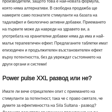
производители, защото това е най-новата формула,
която няма алтернативи. В свободна продажба ще
намерите само познатите стимуланти на базата на
тадалафил и биологично активни добавки. Приемането
на първите може да навреди на здравето ви, а
употребата на хранителни добавки няма да има и най-
малък терапевтичен ефект. Предлаганите таблетки имат
епизодичен и продължителен възстановителен ефект
върху потентността, без да увреждат състоянието на
други органи и системи!
Power pulse XXL развод или не?
Имате ли вече отрицателен опит с приемането на
стимуланти за потентност, така че с право смятате, че
думите за ефективността на Sila Sultana - развод?