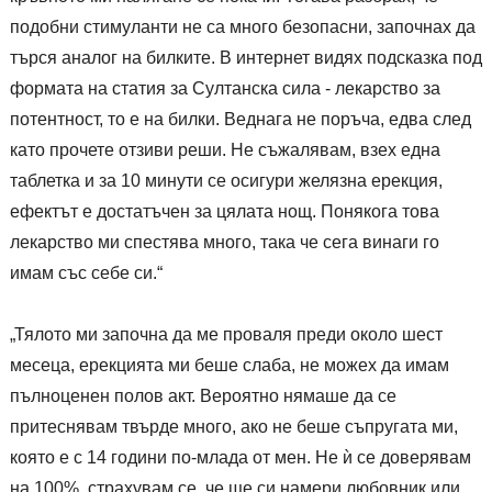
подобни стимуланти не са много безопасни, започнах да
търся аналог на билките. В интернет видях подсказка под
формата на статия за Султанска сила - лекарство за
потентност, то е на билки. Веднага не поръча, едва след
като прочете отзиви реши. Не съжалявам, взех една
таблетка и за 10 минути се осигури желязна ерекция,
ефектът е достатъчен за цялата нощ. Понякога това
лекарство ми спестява много, така че сега винаги го
имам със себе си.“
„Тялото ми започна да ме проваля преди около шест
месеца, ерекцията ми беше слаба, не можех да имам
пълноценен полов акт. Вероятно нямаше да се
притеснявам твърде много, ако не беше съпругата ми,
която е с 14 години по-млада от мен. Не ѝ се доверявам
на 100%, страхувам се, че ще си намери любовник или