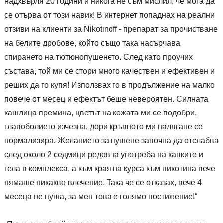
надхвърля 20 години и никога не съм мислил, че мога да
се отърва от този навик! В интернет попаднах на реални
отзиви на клиенти за Nikotinoff - препарат за прочистване
на белите дробове, който също така насърчава
спирането на тютюнопушенето. След като проучих
състава, той ми се стори много качествен и ефективен и
реших да го купя! Използвах го в продължение на малко
повече от месец и ефектът беше невероятен. Силната
кашлица премина, цветът на кожата ми се подобри,
главоболието изчезна, дори кръвното ми налягане се
нормализира. Желанието за пушене започна да отслабва
след около 2 седмици редовна употреба на капките и
гела в комплекса, а към края на курса към никотина вече
нямаше никакво влечение. Така че се отказах, вече 4
месеца не пуша, за мен това е голямо постижение!“