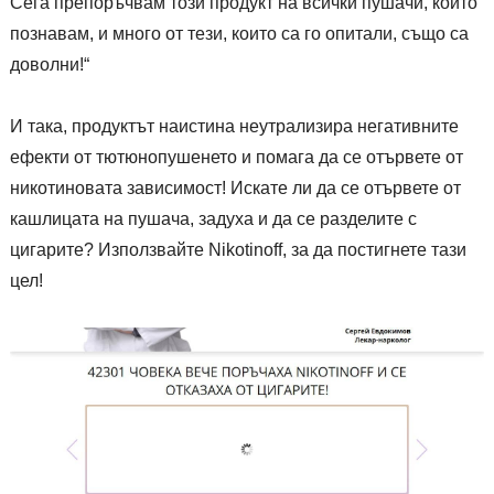
Сега препоръчвам този продукт на всички пушачи, които
познавам, и много от тези, които са го опитали, също са
доволни!“
И така, продуктът наистина неутрализира негативните
ефекти от тютюнопушенето и помага да се отървете от
никотиновата зависимост! Искате ли да се отървете от
кашлицата на пушача, задуха и да се разделите с
цигарите? Използвайте Nikotinoff, за да постигнете тази
цел!