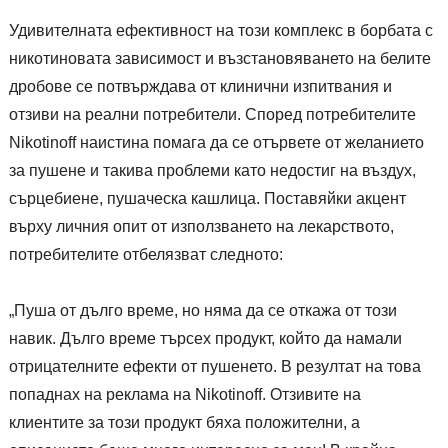
Удивителната ефективност на този комплекс в борбата с
никотиновата зависимост и възстановяването на белите
дробове се потвърждава от клинични изпитвания и
отзиви на реални потребители. Според потребителите
Nikotinoff наистина помага да се отървете от желанието
за пушене и такива проблеми като недостиг на въздух,
сърцебиене, пушаческа кашлица. Поставяйки акцент
върху личния опит от използването на лекарството,
потребителите отбелязват следното:
„Пуша от дълго време, но няма да се откажа от този
навик. Дълго време търсех продукт, който да намали
отрицателните ефекти от пушенето. В резултат на това
попаднах на реклама на Nikotinoff. Отзивите на
клиентите за този продукт бяха положителни, а