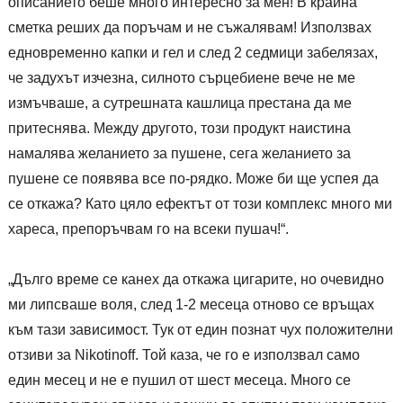
описанието беше много интересно за мен! В крайна
сметка реших да поръчам и не съжалявам! Използвах
едновременно капки и гел и след 2 седмици забелязах,
че задухът изчезна, силното сърцебиене вече не ме
измъчваше, а сутрешната кашлица престана да ме
притеснява. Между другото, този продукт наистина
намалява желанието за пушене, сега желанието за
пушене се появява все по-рядко. Може би ще успея да
се откажа? Като цяло ефектът от този комплекс много ми
хареса, препоръчвам го на всеки пушач!“.
„Дълго време се канех да откажа цигарите, но очевидно
ми липсваше воля, след 1-2 месеца отново се връщах
към тази зависимост. Тук от един познат чух положителни
отзиви за Nikotinoff. Той каза, че го е използвал само
един месец и не е пушил от шест месеца. Много се