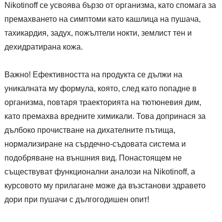
Nikotinoff се усвоява бързо от организма, като спомага за
премахването на симптоми като кашлица на пушача,
тахикардия, задух, пожълтели нокти, землист тен и
дехидратирана кожа.
Важно! Ефективността на продукта се дължи на
уникалната му формула, която, след като попадне в
организма, повтаря траекторията на тютюневия дим,
като премахва вредните химикали. Това допринася за
дълбоко прочистване на дихателните пътища,
нормализиране на сърдечно-съдовата система и
подобряване на външния вид. Понастоящем не
съществуват функционални аналози на Nikotinoff, а
курсовото му прилагане може да възстанови здравето
дори при пушачи с дългогодишен опит!