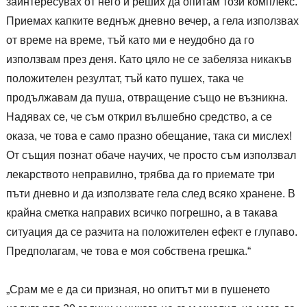
заинтересувах от него и реших да опитам този комплекс.
Приемах капките веднъж дневно вечер, а гела използвах
от време на време, тъй като ми е неудобно да го
използвам през деня. Като цяло не се забеляза никакъв
положителен резултат, тъй като пушех, така че
продължавам да пуша, отвращение също не възникна.
Надявах се, че съм открил вълшебно средство, а се
оказа, че това е само празно обещание, така си мислех!
От същия познат обаче научих, че просто съм използвал
лекарството неправилно, трябва да го приемате три
пъти дневно и да използвате гела след всяко хранене. В
крайна сметка направих всичко погрешно, а в такава
ситуация да се разчита на положителен ефект е глупаво.
Предполагам, че това е моя собствена грешка.“
„Срам ме е да си призная, но опитът ми в пушенето