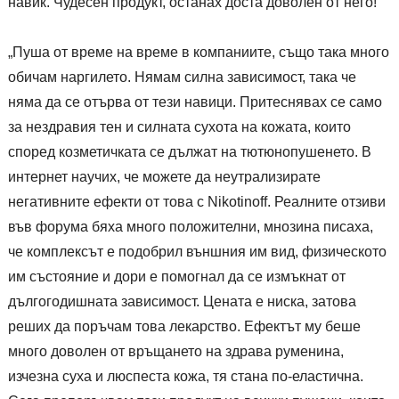
навик. Чудесен продукт, останах доста доволен от него!“
„Пуша от време на време в компаниите, също така много
обичам наргилето. Нямам силна зависимост, така че
няма да се отърва от тези навици. Притеснявах се само
за нездравия тен и силната сухота на кожата, които
според козметичката се дължат на тютюнопушенето. В
интернет научих, че можете да неутрализирате
негативните ефекти от това с Nikotinoff. Реалните отзиви
във форума бяха много положителни, мнозина писаха,
че комплексът е подобрил външния им вид, физическото
им състояние и дори е помогнал да се измъкнат от
дългогодишната зависимост. Цената е ниска, затова
реших да поръчам това лекарство. Ефектът му беше
много доволен от връщането на здрава руменина,
изчезна суха и люспеста кожа, тя стана по-еластична.