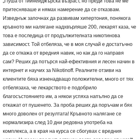
„Пуша от тийнейджърска възраст, но преди това не ме
притесняваше и нямах намерение да се отказвам.
Изведнъж започнах да развивам хипертония, понякога
кръвното ми налягане надхвърляше 200, лекарят каза, че
това е последица от продължителната никотинова
зависимост. Той отбеляза, че в моя случай е достатъчно
да се откажа от вредния навик, но как да го направя
сам? Реших да потърся най-ефективния и лесен начин в
интернет и научих за Nikotinoff. Реалните отзиви на
клиентите бяха изненадващо положителни, много от тях
отбелязаха, че лекарството е подобрило
благосъстоянието им, а някои успяха напълно да се
откажат от пушенето. За проба реших да поръчам и бях
много доволен от резултата! Кръвното налягане се
нормализира след 10 дни редовна употреба на
комплекса, а в края на курса се сбогувах с вредния