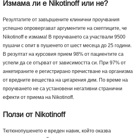
Измама ли е Nikotinoff или не?
Резултатите от завършените клинични проучвания
успешно опровергават аргументите на скептиците, че
Nikotinoff е измама! В проучването са участвали 9500
пушачи с опит в пушенето от шест месеца до 25 години.
В резултат на курсовия прием 98% от пациентите са
успели да се отърват от зависимостта си. При 97% от
анкетираните е регистрирано пречистване на организма
от вредните вещества на цигарения дим. По време на
проучването не са установени негативни странични
ефекти от приема на Nikotinoff.
Ползи от Nikotinoff
Тютюнопушенето е вреден навик, който оказва