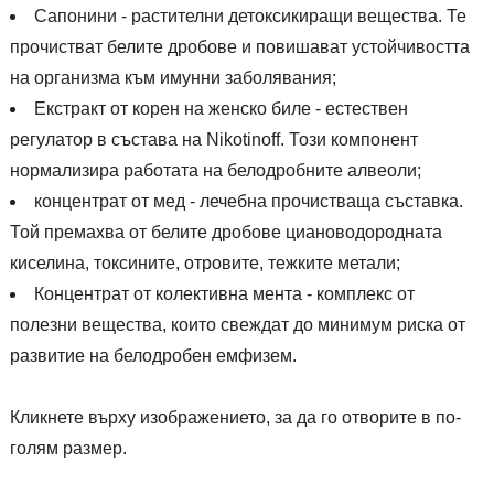
Сапонини - растителни детоксикиращи вещества. Те
прочистват белите дробове и повишават устойчивостта
на организма към имунни заболявания;
Екстракт от корен на женско биле - естествен
регулатор в състава на Nikotinoff. Този компонент
нормализира работата на белодробните алвеоли;
концентрат от мед - лечебна прочистваща съставка.
Той премахва от белите дробове циановодородната
киселина, токсините, отровите, тежките метали;
Концентрат от колективна мента - комплекс от
полезни вещества, които свеждат до минимум риска от
развитие на белодробен емфизем.
Кликнете върху изображението, за да го отворите в по-
голям размер.