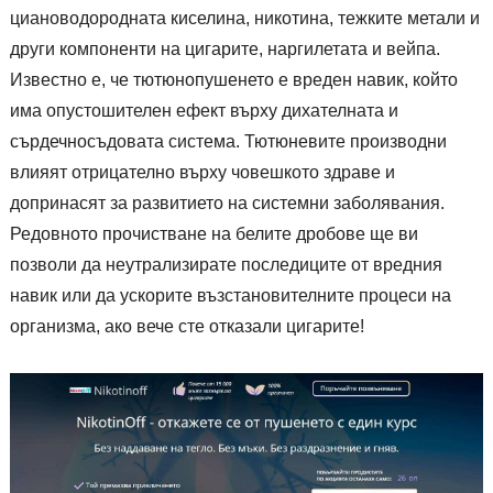
циановодородната киселина, никотина, тежките метали и
други компоненти на цигарите, наргилетата и вейпа.
Известно е, че тютюнопушенето е вреден навик, който
има опустошителен ефект върху дихателната и
сърдечносъдовата система. Тютюневите производни
влияят отрицателно върху човешкото здраве и
допринасят за развитието на системни заболявания.
Редовното прочистване на белите дробове ще ви
позволи да неутрализирате последиците от вредния
навик или да ускорите възстановителните процеси на
организма, ако вече сте отказали цигарите!