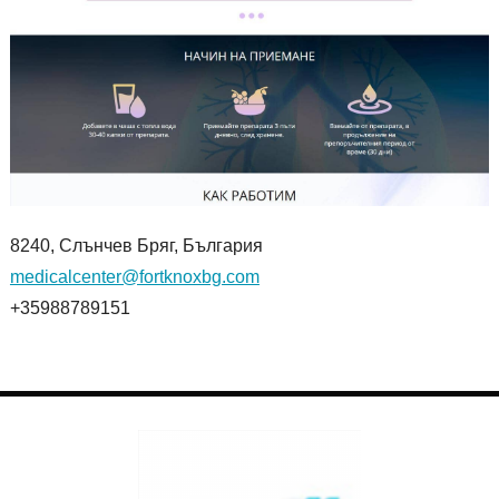
8240, Слънчев Бряг, България
medicalcenter@fortknoxbg.com
+35988789151