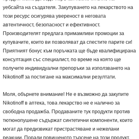
уебсайта на създателя. Закупуването на лекарството на
този ресурс осигурява увереност в неговата
автентичност, безопасност и ефективност.
Производителят предлага примамливи промоции за
купувачите, които ви позволяват да спестите парите си!
Приятният бонус към поръчката ще бъде квалифицирана
консултация със специалист, по време на която ще
получите индивидуални препоръки за използването на
Nikotinoff за постигане на максимални резултати.
Моля, обърнете внимание! Не е възможно да закупите
Nikotinoff в аптека, това лекарство не е налично за
свободна продажба. Продаваните тук продукти против
тютюнопушене съдържат синтетични компоненти, които
могат да предизвикат пристрастяване и нежелани
реакции. Поради повишеното търсене на този продукт,