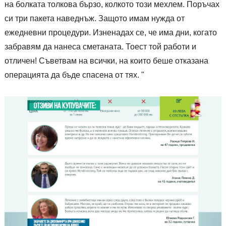
на болката толкова бързо, колкото този мехлем. Поръчах
си три пакета наведнъж. Защото имам нужда от
ежедневни процедури. Изненадах се, че има дни, когато
забравям да нанеса сметаната. Тоест той работи и
отличен! Съветвам на всички, на които беше отказана
операцията да бъде спасена от тях. "