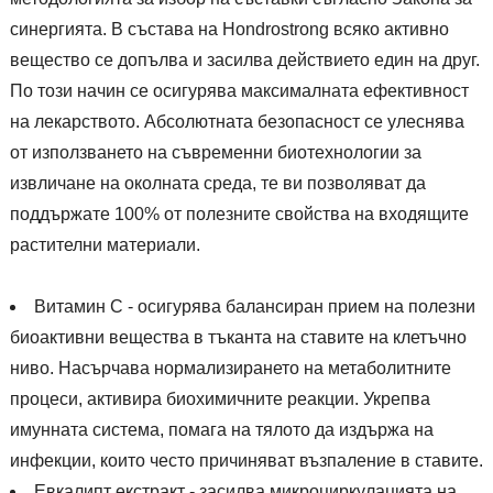
синергията. В състава на Hondrostrong всяко активно
вещество се допълва и засилва действието един на друг.
По този начин се осигурява максималната ефективност
на лекарството. Абсолютната безопасност се улеснява
от използването на съвременни биотехнологии за
извличане на околната среда, те ви позволяват да
поддържате 100% от полезните свойства на входящите
растителни материали.
Витамин С - осигурява балансиран прием на полезни
биоактивни вещества в тъканта на ставите на клетъчно
ниво. Насърчава нормализирането на метаболитните
процеси, активира биохимичните реакции. Укрепва
имунната система, помага на тялото да издържа на
инфекции, които често причиняват възпаление в ставите.
Евкалипт екстракт - засилва микроциркулацията на