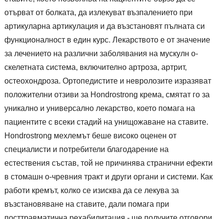
отърват от болката, да излекуват възпалението при
артикуларна артикулация и да възстановят пълната си
функционалност в един курс. Лекарството е от значение
за лечението на различни заболявания на мускулн о-
скелетната система, включително артроза, артрит,
остеохондроза. Ортопедистите и невролозите изразяват
положителни отзиви за Hondrostrong крема, смятат го за
уникално и универсално лекарство, което помага на
пациентите с всеки стадий на унищожаване на ставите.
Hondrostrong мехлемът беше високо оценен от
специалисти и потребители благодарение на
естествения състав, той не причинява странични ефекти
в стомашн о-чревния тракт и други органи и системи. Как
работи кремът, колко се изисква да се лекува за
възстановяване на ставите, дали помага при
посттравматична рехабилитация - ще получите отговори