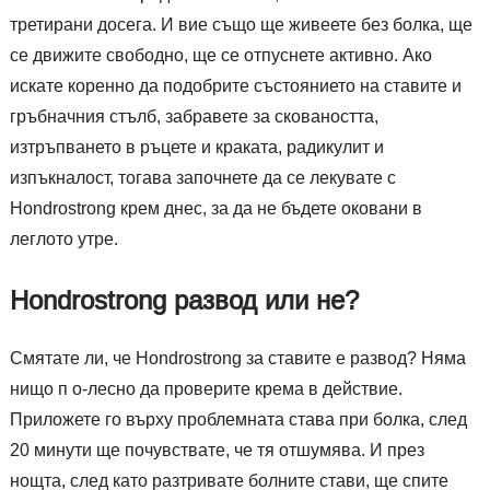
третирани досега. И вие също ще живеете без болка, ще
се движите свободно, ще се отпуснете активно. Ако
искате коренно да подобрите състоянието на ставите и
гръбначния стълб, забравете за сковаността,
изтръпването в ръцете и краката, радикулит и
изпъкналост, тогава започнете да се лекувате с
Hondrostrong крем днес, за да не бъдете оковани в
леглото утре.
Hondrostrong развод или не?
Смятате ли, че Hondrostrong за ставите е развод? Няма
нищо п о-лесно да проверите крема в действие.
Приложете го върху проблемната става при болка, след
20 минути ще почувствате, че тя отшумява. И през
нощта, след като разтривате болните стави, ще спите