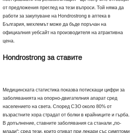
от предложения преглед на тези въпроси. Той няма да
работи за закупуване на Hondrostrong в аптека в
България, мехлемът може да бъде поръчан на
официалния уебсайт на производителя на атрактивна
цена.
Hondrostrong за ставите
Медицинската статистика показва потискащи цифри за
заболяванията на опорно-двигателния апарат сред
населението на света. Според СЗО около 80% от
възрастните хора страдат от болки в крайниците и гърба.
В допълнение, ставните заболявания са станали „по-
млади“; сред тези, които отиват при лекари със симптоми