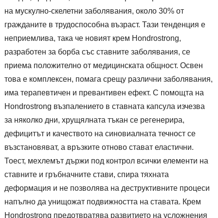
на мускулно-скелетни заболявания, около 30% от
гражданите в трудоспособна възраст. Тази тенденция е
неприемлива, така че новият крем Hondrostrong,
разработен за борба със ставните заболявания, се
приема положително от медицинската общност. Освен
това е комплексен, помага срещу различни заболявания,
има терапевтичен и превантивен ефект. С помощта на
Hondrostrong възпалението в ставната капсула изчезва
за няколко дни, хрущялната тъкан се регенерира,
дефицитът и качеството на синовиалната течност се
възстановяват, а връзките отново стават еластични.
Тоест, мехлемът държи под контрол всички елементи на
ставните и гръбначните стави, спира тяхната
деформация и не позволява на деструктивните процеси
напълно да унищожат подвижността на ставата. Крем
Hondrostrong предотвратява развитието на усложнения