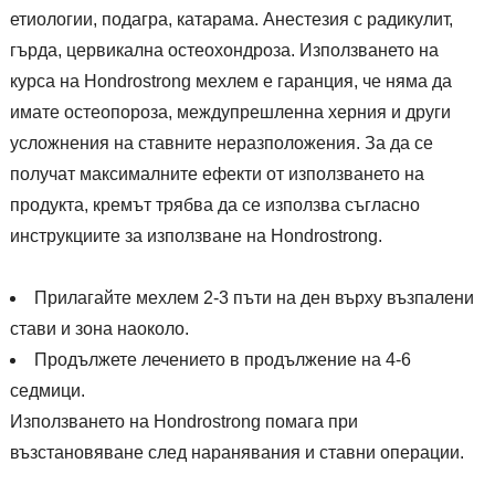
етиологии, подагра, катарама. Анестезия с радикулит,
гърда, цервикална остеохондроза. Използването на
курса на Hondrostrong мехлем е гаранция, че няма да
имате остеопороза, междупрешленна херния и други
усложнения на ставните неразположения. За да се
получат максималните ефекти от използването на
продукта, кремът трябва да се използва съгласно
инструкциите за използване на Hondrostrong.
Прилагайте мехлем 2-3 пъти на ден върху възпалени
стави и зона наоколо.
Продължете лечението в продължение на 4-6
седмици.
Използването на Hondrostrong помага при
възстановяване след наранявания и ставни операции.