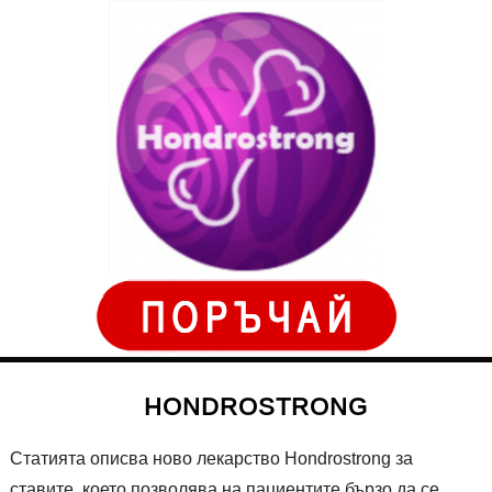
HONDROSTRONG
Статията описва ново лекарство Hondrostrong за
ставите, което позволява на пациентите бързо да се