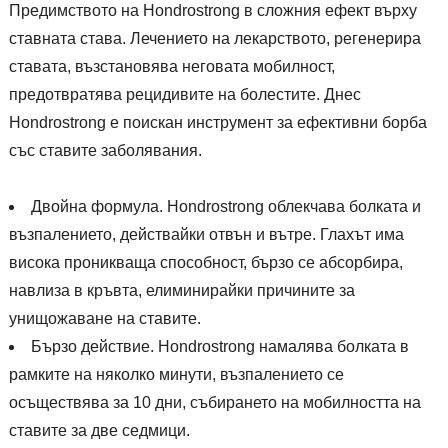
Предимството на Hondrostrong в сложния ефект върху
ставната става. Лечението на лекарството, регенерира
ставата, възстановява неговата мобилност,
предотвратява рецидивите на болестите. Днес
Hondrostrong е поискан инструмент за ефективни борба
със ставите заболявания.
Двойна формула. Hondrostrong облекчава болката и
възпалението, действайки отвън и вътре. Глахът има
висока проникваща способност, бързо се абсорбира,
навлиза в кръвта, елиминирайки причините за
унищожаване на ставите.
Бързо действие. Hondrostrong намалява болката в
рамките на няколко минути, възпалението се
осъществява за 10 дни, събирането на мобилността на
ставите за две седмици.