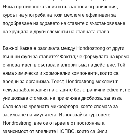
Няма противопоказания и възрастови ограничения,
курсът на употреба на този мехлем е ефективен за
подобряване на здравето на ставите с възстановяване
на хрущяла и други елементи на ставната става.
Важно! Каква е разликата между Hondrostrong от други
външни фуги за ставите? Фактът, че формулата на крема
е иновативен в състава и алгоритъма на действие. Той
няма химически и хормонални компоненти, които са
вредни за организма. Тоест, Hondrostrong мехлемът
лекува заболявания на ставите без странични ефекти, не
унищожава стомаха, не причинява дисбиоза, запазва
баланса на чревната микрофлора, което спомага за
засилване на имунитета. Използвайки курсовете
Hondrostrong, вие се отървете от постоянната
зависимост от вредните НСПВС, които са били