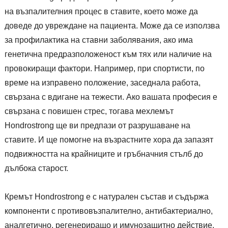
на възпалителния процес в ставите, което може да
доведе до увреждане на пациента. Може да се използва
за профилактика на ставни заболявания, ако има
генетична предразположеност към тях или наличие на
провокиращи фактори. Например, при спортисти, по
време на изправено положение, заседнала работа,
свързана с вдигане на тежести. Ако вашата професия е
свързана с повишен стрес, тогава мехлемът
Hondrostrong ще ви предпази от разрушаване на
ставите. И ще помогне на възрастните хора да запазят
подвижността на крайниците и гръбначния стълб до
дълбока старост.
Кремът Hondrostrong е с натурален състав и съдържа
компоненти с противовъзпалително, антибактериално,
аналгетично, регенериращо и имунозащитно действие.