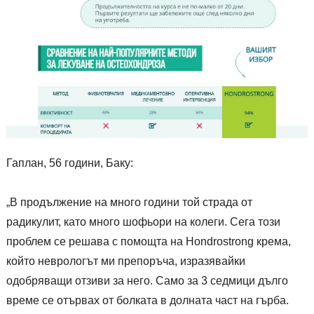
Гаплан, 56 години, Баку:
„В продължение на много години той страда от
радикулит, като много шофьори на колеги. Сега този
проблем се решава с помощта на Hondrostrong крема,
който неврологът ми препоръча, изразявайки
одобряващи отзиви за него. Само за 3 седмици дълго
време се отървах от болката в долната част на гърба.