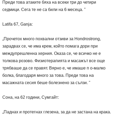
Преди това атаките бяха на всеки три до четири
седмици. Сега те не са били на 6 месеца. "
Latifa 67, Ganja:
„Прочетох много похвални отзиви за Hondrostrong,
зарадвах се, че има крем, който помага дори при
междупрешленна херния. Оказа се, че всичко не е
толкова розово. Физиотерапията и масажът все още
трябваше да се правят. Вярно е, че имаше п о-малко
болка, благодаря много за това. Преди това на
масажната сесия беше болезнено за сълзи. "
Сона, на 62 години, Сумгайт:
„Паднах и протегнах глезена, за да не застана на крака.