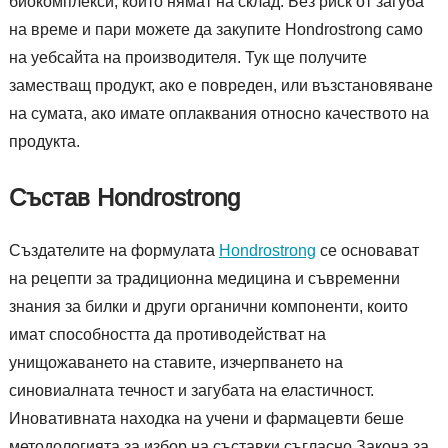
биокомплекси, които нямат на склад. Без риск от загуба
на време и пари можете да закупите Hondrostrong само
на уебсайта на производителя. Тук ще получите
заместващ продукт, ако е повреден, или възстановяване
на сумата, ако имате оплаквания относно качеството на
продукта.
Състав Hondrostrong
Създателите на формулата
Hondrostrong
се основават
на рецепти за традиционна медицина и съвременни
знания за билки и други органични компоненти, които
имат способността да противодействат на
унищожаването на ставите, изчерпването на
синовиалната течност и загубата на еластичност.
Иновативната находка на учени и фармацевти беше
методологията за избор на съставки съгласно Закона за