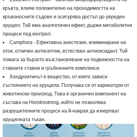
кръвта, влияе положително на проходимостта на
кръвоносните съдове и осигурява достъп до увреден
хрущял. Той има аналгетичен ефект, държи метаболитни
процеси под контрол.
Camphora - Ефективна анестезия, елиминиране на
оток, отличен антисептик, естествен антиоксидант. Той
помага за бързото възстановяване на подвижността на
ставните ставни и гръбначните комплекси.
Хондроитинът е вещество, от което зависи
състоянието на хрущяла. Получава се от карикатури от
животински произход. Това е органичен компонент на
състава на Hondrostrong, който не позволява
разрушителните процеси на й-накрая да изчерпват
хрущялната тъкан.