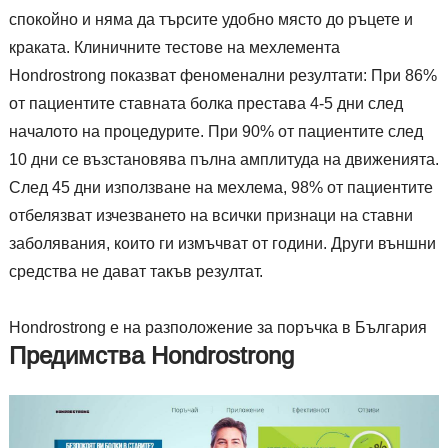
спокойно и няма да търсите удобно място до ръцете и
краката. Клиничните тестове на мехлемента
Hondrostrong показват феноменални резултати: При 86%
от пациентите ставната болка престава 4-5 дни след
началото на процедурите. При 90% от пациентите след
10 дни се възстановява пълна амплитуда на движенията.
След 45 дни използване на мехлема, 98% от пациентите
отбелязват изчезването на всички признаци на ставни
заболявания, които ги измъчват от години. Други външни
средства не дават такъв резултат.
Hondrostrong е на разположение за поръчка в България
Предимства Hondrostrong