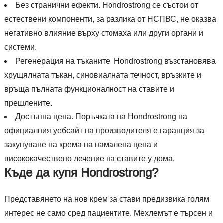
Без странични ефекти. Hondrostrong се състои от
естествени компоненти, за разлика от НСПВС, не оказва
негативно влияние върху стомаха или други органи и
системи.
Регенерация на тъканите. Hondrostrong възстановява
хрущялната тъкан, синовиалната течност, връзките и
връща пълната функционалност на ставите и
прешлените.
Достъпна цена. Поръчката на Hondrostrong на
официалния уебсайт на производителя е гаранция за
закупуване на крема на намалена цена и
висококачествено лечение на ставите у дома.
Къде да купя Hondrostrong?
Представянето на нов крем за стави предизвика голям
интерес не само сред пациентите. Мехлемът е търсен и