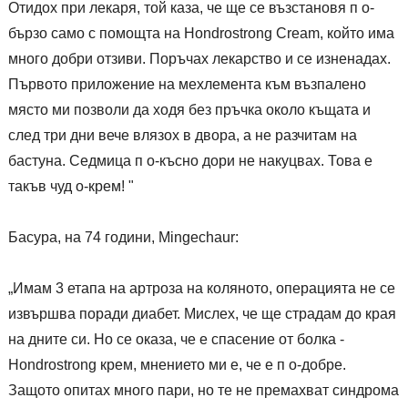
Отидох при лекаря, той каза, че ще се възстановя п о-
бързо само с помощта на Hondrostrong Cream, който има
много добри отзиви. Поръчах лекарство и се изненадах.
Първото приложение на мехлемента към възпалено
място ми позволи да ходя без пръчка около къщата и
след три дни вече влязох в двора, а не разчитам на
бастуна. Седмица п о-късно дори не накуцвах. Това е
такъв чуд о-крем! "
Басура, на 74 години, Mingechaur:
„Имам 3 етапа на артроза на коляното, операцията не се
извършва поради диабет. Мислех, че ще страдам до края
на дните си. Но се оказа, че е спасение от болка -
Hondrostrong крем, мнението ми е, че е п о-добре.
Защото опитах много пари, но те не премахват синдрома