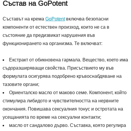
Състав на GoPotent
Съставът на крема
GoPotent
включва безопасни
компоненти от естествен произход, които не са в
състояние да предизвикат нарушения във
функционирането на организма. Те включват:
Екстракт от обикновена гармала. Вещество, което има
съдоразширяващи свойства. Присъствието му във
формулата осигурява подобрено кръвоснабдяване на
тазовите органи;
Ориенталско масло от маково семе. Компонент, който
стимулира либидото и чувствителността на нервните
окончания. Повишава сексуалния тонус и остротата на
усещанията по време на сексуални контакти;
масло от сандалово дърво. Съставка, която регулира