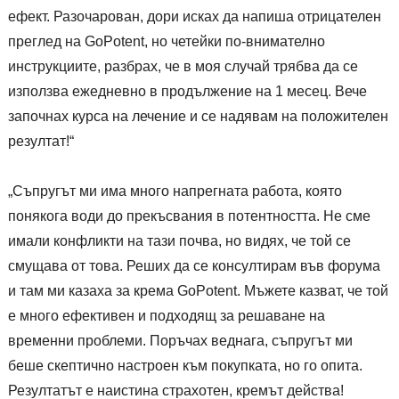
ефект. Разочарован, дори исках да напиша отрицателен
преглед на GoPotent, но четейки по-внимателно
инструкциите, разбрах, че в моя случай трябва да се
използва ежедневно в продължение на 1 месец. Вече
започнах курса на лечение и се надявам на положителен
резултат!“
„Съпругът ми има много напрегната работа, която
понякога води до прекъсвания в потентността. Не сме
имали конфликти на тази почва, но видях, че той се
смущава от това. Реших да се консултирам във форума
и там ми казаха за крема GoPotent. Мъжете казват, че той
е много ефективен и подходящ за решаване на
временни проблеми. Поръчах веднага, съпругът ми
беше скептично настроен към покупката, но го опита.
Резултатът е наистина страхотен, кремът действа!