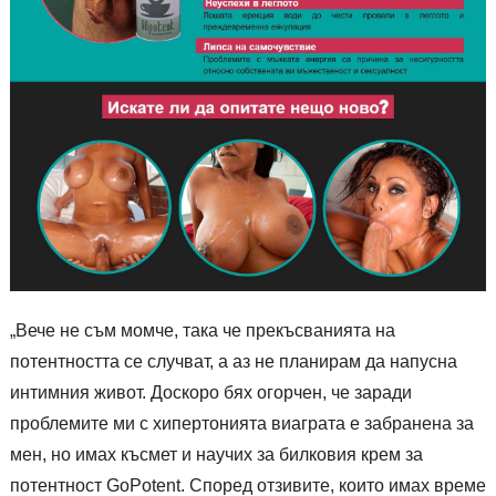
„Вече не съм момче, така че прекъсванията на
потентността се случват, а аз не планирам да напусна
интимния живот. Доскоро бях огорчен, че заради
проблемите ми с хипертонията виаграта е забранена за
мен, но имах късмет и научих за билковия крем за
потентност GoPotent. Според отзивите, които имах време