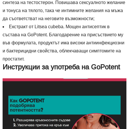
синтеза на тестостерон. Повишава сексуалното желание
и тонуса на тялото, така че интимните желания на мъжа
да съответстват на неговите възможности;
Екстракт от Litsea cubeba. Мощен антисептик в
състава на GoPotent. Благодарение на присъствието му
във формулата, продуктът има високи антиинфекциозни
и бактерицидни свойства, облекчаващи симптомите на
простатит.
Инструкции за употреба на GoPotent