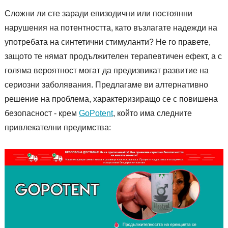
Сложни ли сте заради епизодични или постоянни
нарушения на потентността, като възлагате надежди на
употребата на синтетични стимуланти? Не го правете,
защото те нямат продължителен терапевтичен ефект, а с
голяма вероятност могат да предизвикат развитие на
сериозни заболявания. Предлагаме ви алтернативно
решение на проблема, характеризиращо се с повишена
безопасност - крем
GoPotent
, който има следните
привлекателни предимства: