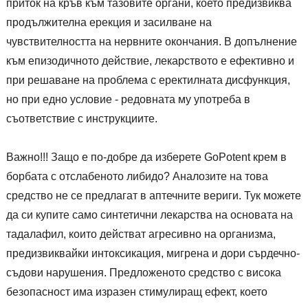
приток на кръв към тазовите органи, което предизвиква
продължителна ерекция и засилване на
чувствителността на нервните окончания. В допълнение
към епизодичното действие, лекарството е ефективно и
при решаване на проблема с еректилната дисфункция,
но при едно условие - редовната му употреба в
съответствие с инструкциите.
Важно!!! Защо е по-добре да изберете GoPotent крем в
борбата с отслабеното либидо? Аналозите на това
средство не се предлагат в аптечните вериги. Тук можете
да си купите само синтетични лекарства на основата на
тадалафил, които действат агресивно на организма,
предизвиквайки интоксикация, мигрена и дори сърдечно-
съдови нарушения. Предложеното средство с висока
безопасност има изразен стимулиращ ефект, което