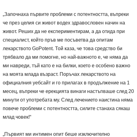
„Започнаха първите проблеми с потентността, въпреки
че през целия си живот водех здравословен начин на
живот. Реших да не експериментирам, а да отида при
специалист, който пръв ме посъветва да опитам
лекарството GoPotent. Той каза, че това средство би
трябвало да ми помогне, но най-важното е, че няма да
ми навреди, тъй като е на билки, което е особено важно
на моята млада възраст. Поръчах лекарството на
официалния уебсайт и го прилагах в продължение на 1
месец, въпреки че ерекцията винаги настъпваше след 20
минути от употребата му. След лечението наистина няма
повече проблеми с потентността, силите станаха сякаш
млад човек!“
„Първият ми интимен опит беше изключително