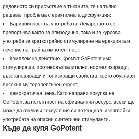
редовното си присъствие в тъканите, те напълно
решават проблема с еректилната дисфункция;
Вариабилност на употребата. Лекарството се
препоръчва както за епизодична, така и за курсова
употреба за краткотрайно стимулиране на ерекцията и
лечение на трайна импотентност;
Комплексно действие. Кремът GoPotent има
стимулиращи, противовъзпалителни, нормализиращи,
възстановяващи и тонизиращи свойства, което обуславя
високия му терапевтичен ефект;
демократична цена. Като направи покупка на
GoPotent за потентност на официалния ресурс, всеки ще
може да отключи сексуалния си потенциал, избягвайки
употребата на опасни синтетични стимуланти.
Къде да купя GoPotent