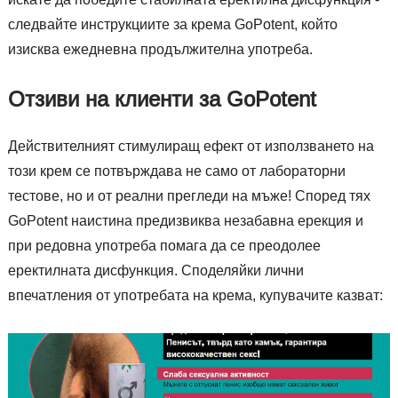
следвайте инструкциите за крема GoPotent, който
изисква ежедневна продължителна употреба.
Отзиви на клиенти за GoPotent
Действителният стимулиращ ефект от използването на
този крем се потвърждава не само от лабораторни
тестове, но и от реални прегледи на мъже! Според тях
GoPotent наистина предизвиква незабавна ерекция и
при редовна употреба помага да се преодолее
еректилната дисфункция. Споделяйки лични
впечатления от употребата на крема, купувачите казват: