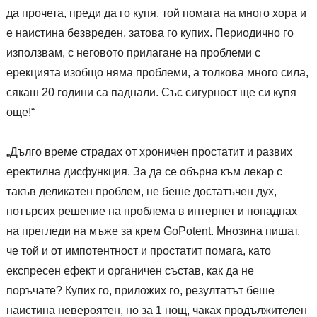
да прочета, преди да го купя, той помага на много хора и
е наистина безвреден, затова го купих. Периодично го
използвам, с неговото прилагане на проблеми с
ерекцията изобщо няма проблеми, а толкова много сила,
сякаш 20 години са паднали. Със сигурност ще си купя
още!“
„Дълго време страдах от хроничен простатит и развих
еректилна дисфункция. За да се обърна към лекар с
такъв деликатен проблем, не беше достатъчен дух,
потърсих решение на проблема в интернет и попаднах
на прегледи на мъже за крем GoPotent. Мнозина пишат,
че той и от импотентност и простатит помага, като
експресен ефект и органичен състав, как да не
поръчате? Купих го, приложих го, резултатът беше
наистина невероятен, но за 1 нощ, чаках продължителен