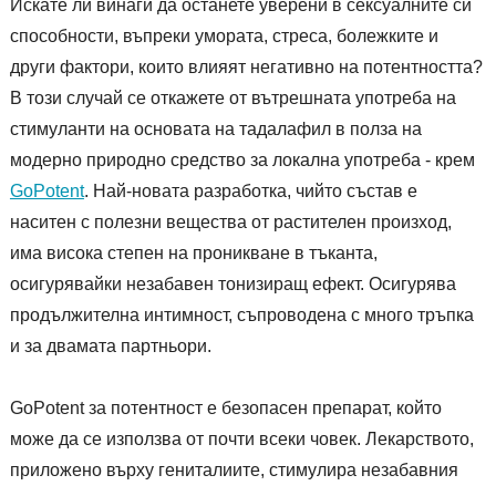
Искате ли винаги да останете уверени в сексуалните си
способности, въпреки умората, стреса, болежките и
други фактори, които влияят негативно на потентността?
В този случай се откажете от вътрешната употреба на
стимуланти на основата на тадалафил в полза на
модерно природно средство за локална употреба - крем
GoPotent
. Най-новата разработка, чийто състав е
наситен с полезни вещества от растителен произход,
има висока степен на проникване в тъканта,
осигурявайки незабавен тонизиращ ефект. Осигурява
продължителна интимност, съпроводена с много тръпка
и за двамата партньори.
GoPotent за потентност е безопасен препарат, който
може да се използва от почти всеки човек. Лекарството,
приложено върху гениталиите, стимулира незабавния