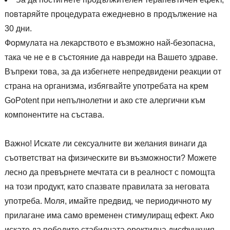
повтаряйте процедурата ежедневно в продължение на
30 дни.
Формулата на лекарството е възможно най-безопасна,
така че не е в състояние да навреди на Вашето здраве.
Въпреки това, за да избегнете непредвидени реакции от
страна на организма, избягвайте употребата на крем
GoPotent при непълнолетни и ако сте алергични към
компонентите на състава.
Важно! Искате ли сексуалните ви желания винаги да
съответстват на физическите ви възможности? Можете
лесно да превърнете мечтата си в реалност с помощта
на този продукт, като спазвате правилата за неговата
употреба. Моля, имайте предвид, че периодичното му
прилагане има само временен стимулиращ ефект. Ако
искате да победите стабилната еректилна дисфункция -