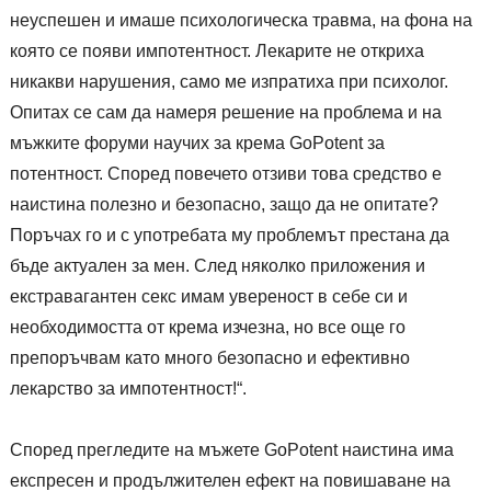
неуспешен и имаше психологическа травма, на фона на
която се появи импотентност. Лекарите не откриха
никакви нарушения, само ме изпратиха при психолог.
Опитах се сам да намеря решение на проблема и на
мъжките форуми научих за крема GoPotent за
потентност. Според повечето отзиви това средство е
наистина полезно и безопасно, защо да не опитате?
Поръчах го и с употребата му проблемът престана да
бъде актуален за мен. След няколко приложения и
екстравагантен секс имам увереност в себе си и
необходимостта от крема изчезна, но все още го
препоръчвам като много безопасно и ефективно
лекарство за импотентност!“.
Според прегледите на мъжете GoPotent наистина има
експресен и продължителен ефект на повишаване на