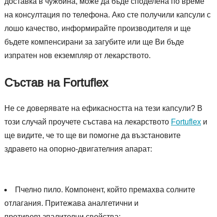
доставка в чужбина, може да бъде споделена по време
на консултация по телефона. Ако сте получили капсули с
лошо качество, информирайте производителя и ще
бъдете компенсирани за загубите или ще Ви бъде
изпратен нов екземпляр от лекарството.
Състав на Fortuflex
Не се доверявате на ефикасността на тези капсули? В
този случай проучете състава на лекарството
Fortuflex
и
ще видите, че то ще ви помогне да възстановите
здравето на опорно-двигателния апарат:
Пчелно пило. Компонент, който премахва солните
отлагания. Притежава аналгетични и
противовъзпалителни свойства;