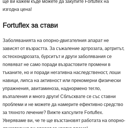
ще ви кажем къде можете да закупите Fortuflex на
изгодна цена!
Fortuflex за стави
Заболяванията на опорно-двигателния апарат не
зависят от възрастта. За съжаление артрозата, артритът,
остеохондрозата, бурситът и други заболявания се
появяват не само поради възрастовите промени в
тъканите, но и поради негативна наследственост, лоши
навици, липса на активност или прекомерни физически
упражнения, авитаминоза, наднормено тегло,
възпаления и много други! Сблъсквате се със ставни
проблеми и не можете да намерите ефективно средство
за тяхното лечение? Вижте капсулите Fortuflex.
Уверяваме ви, че те ще възстановят работата на опорно-