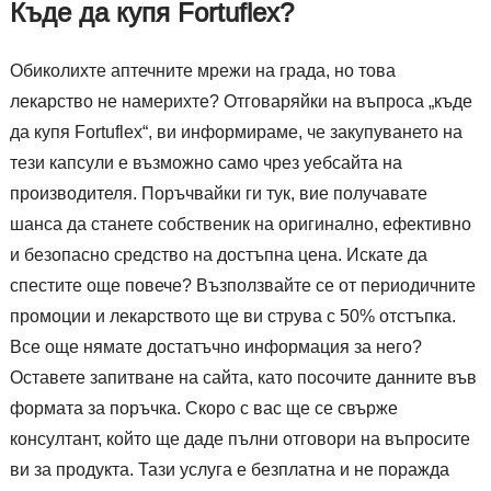
Къде да купя Fortuflex?
Обиколихте аптечните мрежи на града, но това
лекарство не намерихте? Отговаряйки на въпроса „къде
да купя Fortuflex“, ви информираме, че закупуването на
тези капсули е възможно само чрез уебсайта на
производителя. Поръчвайки ги тук, вие получавате
шанса да станете собственик на оригинално, ефективно
и безопасно средство на достъпна цена. Искате да
спестите още повече? Възползвайте се от периодичните
промоции и лекарството ще ви струва с 50% отстъпка.
Все още нямате достатъчно информация за него?
Оставете запитване на сайта, като посочите данните във
формата за поръчка. Скоро с вас ще се свърже
консултант, който ще даде пълни отговори на въпросите
ви за продукта. Тази услуга е безплатна и не поражда