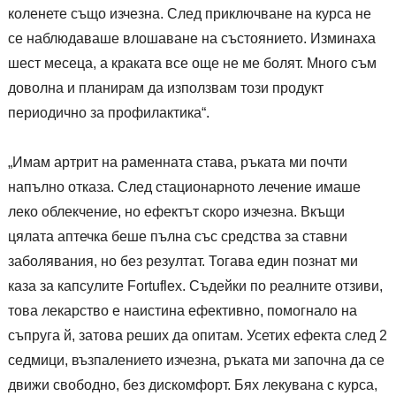
коленете също изчезна. След приключване на курса не
се наблюдаваше влошаване на състоянието. Изминаха
шест месеца, а краката все още не ме болят. Много съм
доволна и планирам да използвам този продукт
периодично за профилактика“.
„Имам артрит на раменната става, ръката ми почти
напълно отказа. След стационарното лечение имаше
леко облекчение, но ефектът скоро изчезна. Вкъщи
цялата аптечка беше пълна със средства за ставни
заболявания, но без резултат. Тогава един познат ми
каза за капсулите Fortuflex. Съдейки по реалните отзиви,
това лекарство е наистина ефективно, помогнало на
съпруга й, затова реших да опитам. Усетих ефекта след 2
седмици, възпалението изчезна, ръката ми започна да се
движи свободно, без дискомфорт. Бях лекувана с курса,