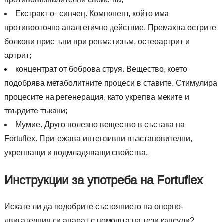
Екстракт от синчец. Компонент, който има
противооточно аналгетично действие. Премахва острите
болкови пристъпи при ревматизъм, остеоартрит и
артрит;
концентрат от боброва струя. Вещество, което
подобрява метаболитните процеси в ставите. Стимулира
процесите на регенерация, като укрепва меките и
твърдите тъкани;
Мумие. Друго полезно вещество в състава на
Fortuflex. Притежава интензивни възстановителни,
укрепващи и подмладяващи свойства.
Инструкции за употреба на Fortuflex
Искате ли да подобрите състоянието на опорно-
двигателния си апарат с помощта на тези капсули?