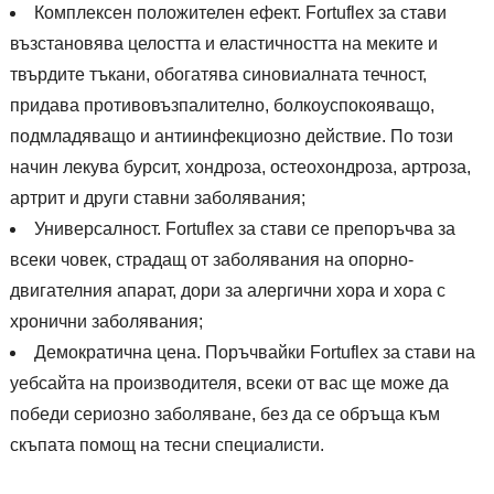
Комплексен положителен ефект. Fortuflex за стави
възстановява целостта и еластичността на меките и
твърдите тъкани, обогатява синовиалната течност,
придава противовъзпалително, болкоуспокояващо,
подмладяващо и антиинфекциозно действие. По този
начин лекува бурсит, хондроза, остеохондроза, артроза,
артрит и други ставни заболявания;
Универсалност. Fortuflex за стави се препоръчва за
всеки човек, страдащ от заболявания на опорно-
двигателния апарат, дори за алергични хора и хора с
хронични заболявания;
Демократична цена. Поръчвайки Fortuflex за стави на
уебсайта на производителя, всеки от вас ще може да
победи сериозно заболяване, без да се обръща към
скъпата помощ на тесни специалисти.