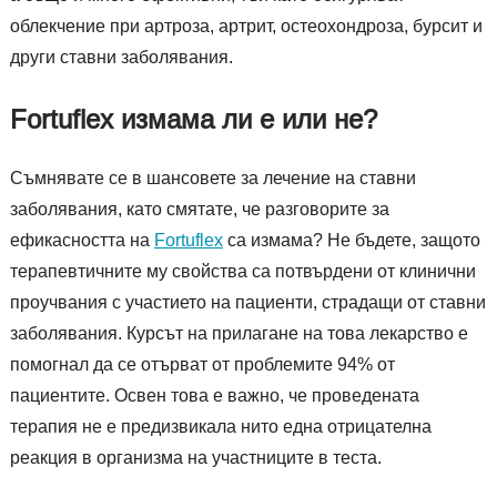
облекчение при артроза, артрит, остеохондроза, бурсит и
други ставни заболявания.
Fortuflex измама ли е или не?
Съмнявате се в шансовете за лечение на ставни
заболявания, като смятате, че разговорите за
ефикасността на
Fortuflex
са измама? Не бъдете, защото
терапевтичните му свойства са потвърдени от клинични
проучвания с участието на пациенти, страдащи от ставни
заболявания. Курсът на прилагане на това лекарство е
помогнал да се отърват от проблемите 94% от
пациентите. Освен това е важно, че проведената
терапия не е предизвикала нито една отрицателна
реакция в организма на участниците в теста.