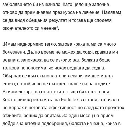
заболяването би изчезнало. Като цяло ще започна
отново да преминавам през курса на лечение. Надявам
се да видя обещания резултат и тогава ще споделя
окончателното си мнение“.
„Имам наднормено тегло, затова краката ми са много
болезнени. Дълго време не можех да ходя, краката ми
веднага започваха да се изкривяват, болката беше
толкова непоносима, че исках веднага да седна.
Обърнах се към скъпоплатени лекари, имаше малък
ефект, но той явно не съответстваше на разходите.
Всички лекарства от аптеките също бяха тествани.
Когато видях рекламата на Fortuflex за стави, отначало
не вярвах в неговата ефективност, но след като прочетох
отзивите, реших да опитам. За един месец на прием
дойде значителни подобрения, болката изчезна, криза в