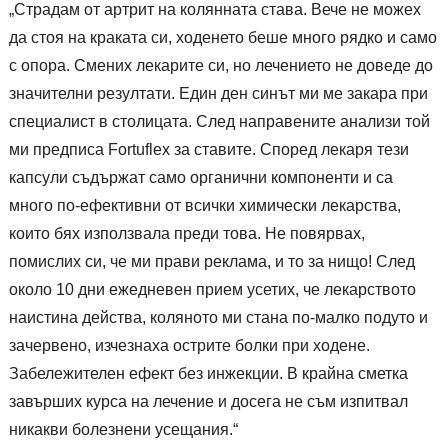
„Страдам от артрит на колянната става. Вече не можех
да стоя на краката си, ходенето беше много рядко и само
с опора. Смених лекарите си, но лечението не доведе до
значителни резултати. Един ден синът ми ме закара при
специалист в столицата. След направените анализи той
ми предписа Fortuflex за ставите. Според лекаря тези
капсули съдържат само органични компоненти и са
много по-ефективни от всички химически лекарства,
които бях използвала преди това. Не повярвах,
помислих си, че ми прави реклама, и то за нищо! След
около 10 дни ежедневен прием усетих, че лекарството
наистина действа, коляното ми стана по-малко подуто и
зачервено, изчезнаха острите болки при ходене.
Забележителен ефект без инжекции. В крайна сметка
завърших курса на лечение и досега не съм изпитвал
никакви болезнени усещания.“