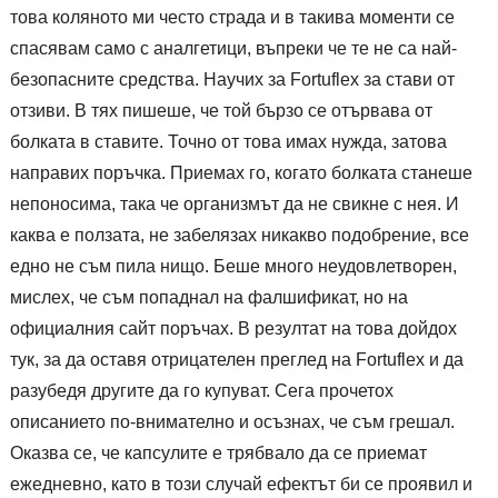
това коляното ми често страда и в такива моменти се
спасявам само с аналгетици, въпреки че те не са най-
безопасните средства. Научих за Fortuflex за стави от
отзиви. В тях пишеше, че той бързо се отървава от
болката в ставите. Точно от това имах нужда, затова
направих поръчка. Приемах го, когато болката станеше
непоносима, така че организмът да не свикне с нея. И
каква е ползата, не забелязах никакво подобрение, все
едно не съм пила нищо. Беше много неудовлетворен,
мислех, че съм попаднал на фалшификат, но на
официалния сайт поръчах. В резултат на това дойдох
тук, за да оставя отрицателен преглед на Fortuflex и да
разубедя другите да го купуват. Сега прочетох
описанието по-внимателно и осъзнах, че съм грешал.
Оказва се, че капсулите е трябвало да се приемат
ежедневно, като в този случай ефектът би се проявил и