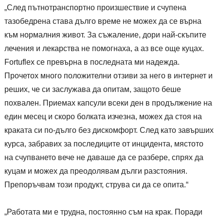
„След пътнотранспортно произшествие и счупена
тазобедрена става дълго време не можех да се върна
към нормалния живот. За съжаление, дори най-скъпите
лечения и лекарства не помогнаха, а аз все още куцах.
Fortuflex се превърна в последната ми надежда.
Прочетох много положителни отзиви за него в интернет и
реших, че си заслужава да опитам, защото беше
похвален. Приемах капсули всеки ден в продължение на
един месец и скоро болката изчезна, можех да стоя на
краката си по-дълго без дискомфорт. След като завърших
курса, забравих за последиците от инцидента, мястото
на счупването вече не даваше да се разбере, спрях да
куцам и можех да преодолявам дълги разстояния.
Препоръчвам този продукт, струва си да се опита.“
„Работата ми е трудна, постоянно съм на крак. Поради