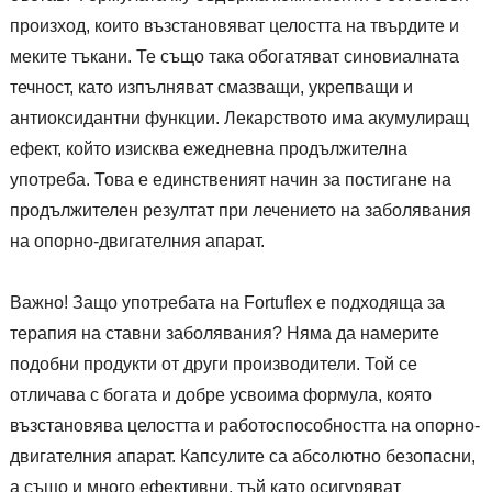
произход, които възстановяват целостта на твърдите и
меките тъкани. Те също така обогатяват синовиалната
течност, като изпълняват смазващи, укрепващи и
антиоксидантни функции. Лекарството има акумулиращ
ефект, който изисква ежедневна продължителна
употреба. Това е единственият начин за постигане на
продължителен резултат при лечението на заболявания
на опорно-двигателния апарат.
Важно! Защо употребата на Fortuflex е подходяща за
терапия на ставни заболявания? Няма да намерите
подобни продукти от други производители. Той се
отличава с богата и добре усвоима формула, която
възстановява целостта и работоспособността на опорно-
двигателния апарат. Капсулите са абсолютно безопасни,
а също и много ефективни, тъй като осигуряват