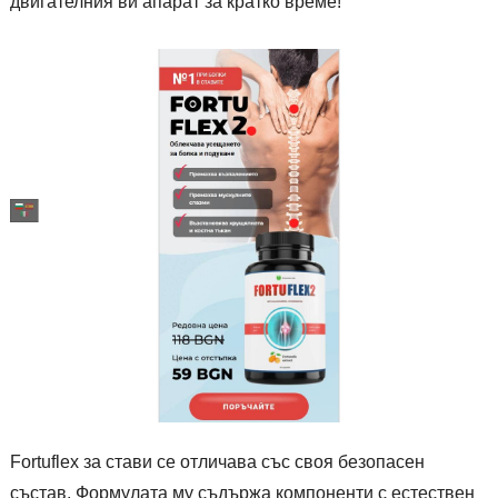
двигателния ви апарат за кратко време!
Fortuflex за стави се отличава със своя безопасен
състав. Формулата му съдържа компоненти с естествен