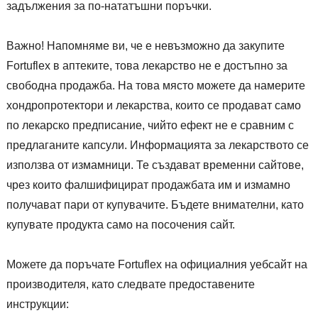
задължения за по-нататъшни поръчки.
Важно! Напомняме ви, че е невъзможно да закупите
Fortuflex в аптеките, това лекарство не е достъпно за
свободна продажба. На това място можете да намерите
хондропротектори и лекарства, които се продават само
по лекарско предписание, чийто ефект не е сравним с
предлаганите капсули. Информацията за лекарството се
използва от измамници. Те създават временни сайтове,
чрез които фалшифицират продажбата им и измамно
получават пари от купувачите. Бъдете внимателни, като
купувате продукта само на посочения сайт.
Можете да поръчате Fortuflex на официалния уебсайт на
производителя, като следвате предоставените
инструкции: