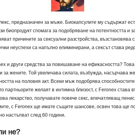
лекс, предназначен за мъже. Биокапсулите му съдържат ес
зи биопродукт спомага за подобряване на потентността и з
яват причините за сексуални разстройства, възстановява с
ички неуспехи са напълно елиминирани, а сексът става ред
ex и други средства за повишаване на ефикасността? Това 
а и за жените. Той увеличава силата, възбужда, насърчава 
ността на половия акт. Всеки мъж подобрява способностите
то партньорите желаят в интимна близост, с Feronex става 
ова лекарство, получавате повече секс, впечатляващ пенис
ите, с Feronex ще имате същите шансове, освен това ще п
но настъпват след 60 години.
ли не?