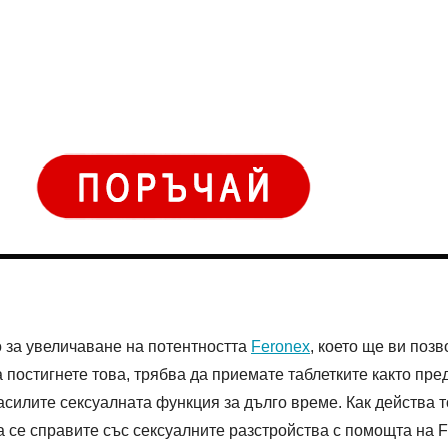
о за увеличаване на потентността
Feronex
, което ще ви поз
 постигнете това, трябва да приемате таблетките както пре
асилите сексуалната функция за дълго време. Как действа т
 се справите със сексуалните разстройства с помощта на Fe