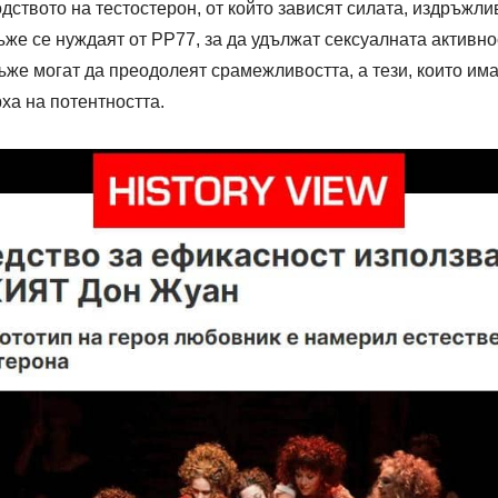
дството на тестостерон, от който зависят силата, издръжл
же се нуждаят от РР77, за да удължат сексуалната активно
е могат да преодолеят срамежливостта, а тези, които имат
рха на потентността.