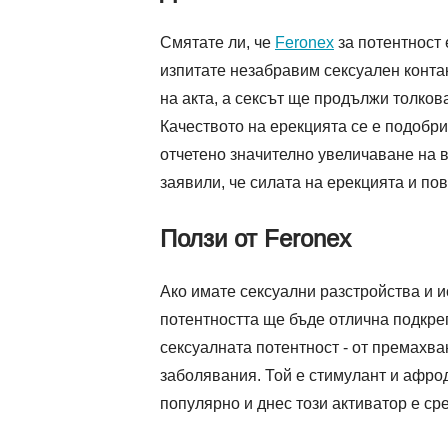
Смятате ли, че
Feronex
за потентност 
изпитате незабравим сексуален контак
на акта, а сексът ще продължи толкова
Качеството на ерекцията се е подобри
отчетено значително увеличаване на в
заявили, че силата на ерекцията и п
Ползи от Feronex
Ако имате сексуални разстройства и и
потентността ще бъде отлична подкр
сексуалната потентност - от премахва
заболявания. Той е стимулант и афрод
популярно и днес този активатор е ср