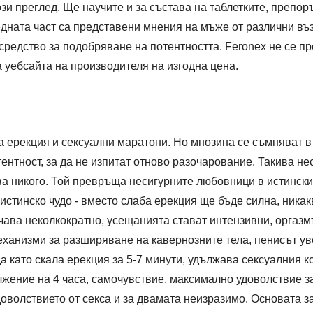
зи преглед. Ще научите и за състава на таблетките, препор
едната част са представени мнения на мъже от различни въз
средство за подобряване на потентността. Feronex не се пр
 уебсайта на производителя на изгодна цена.
а ерекция и сексуални маратони. Но мнозина се съмняват в 
тентност, за да не изпитат отново разочарование. Такива н
ва никого. Той превръща несигурните любовници в истински 
стинско чудо - вместо слаба ерекция ще бъде силна, никак
чава неколкократно, усещанията стават интензивни, оргазм
еханизми за разширяване на кавернозните тела, пенисът у
а като скала ерекция за 5-7 минути, удължава сексуалния к
жение на 4 часа, самочувствие, максимално удоволствие з
оволствието от секса и за двамата неизразимо. Основата з