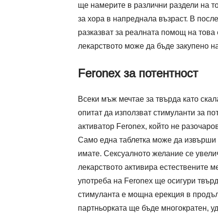
ще намерите в различни раздели на то
за хора в напреднала възраст. В посл
разказват за реалната помощ на това 
лекарството може да бъде закупено на
Feronex за потентност
Всеки мъж мечтае за твърда като скал
опитат да използват стимуланти за по
активатор Feronex, който не разочаро
Само една таблетка може да извърши и
имате. Сексуалното желание се увели
лекарството активира естествените м
употреба на Feronex ще осигури твърд
стимуланта е мощна ерекция в продъл
партньорката ще бъде многократен, уд