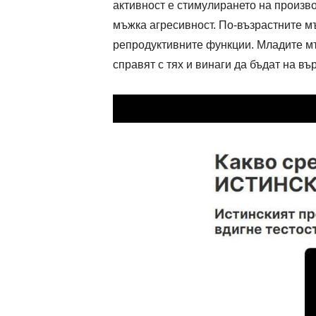
активност е стимулирането на произво
мъжка агресивност. По-възрастните мъ
репродуктивните функции. Младите мъж
справят с тях и винаги да бъдат на въ