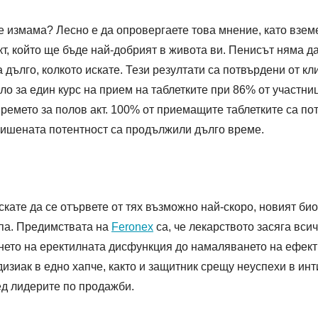
е измама? Лесно е да опровергаете това мнение, като взем
т, който ще бъде най-добрият в живота ви. Пенисът няма да
 дълго, колкото искате. Тези резултати са потвърдени от к
ло за един курс на прием на таблетките при 86% от участни
ремето за полов акт. 100% от приемащите таблетките са по
овишената потентност са продължили дълго време.
скате да се отървете от тях възможно най-скоро, новият б
епа. Предимствата на
Feronex
са, че лекарството засяга вси
нето на еректилната дисфункция до намаляването на ефекти
изиак в едно хапче, както и защитник срещу неуспехи в ин
ед лидерите по продажби.