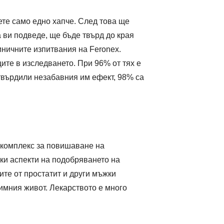
ете само едно хапче. След това ще
 ви подведе, ще бъде твърд до края
линичните изпитвания на Feronex.
ците в изследването. При 96% от тях е
твърдили незабавния им ефект, 98% са
иокомплекс за повишаване на
чки аспекти на подобряването на
те от простатит и други мъжки
тимния живот. Лекарството е много