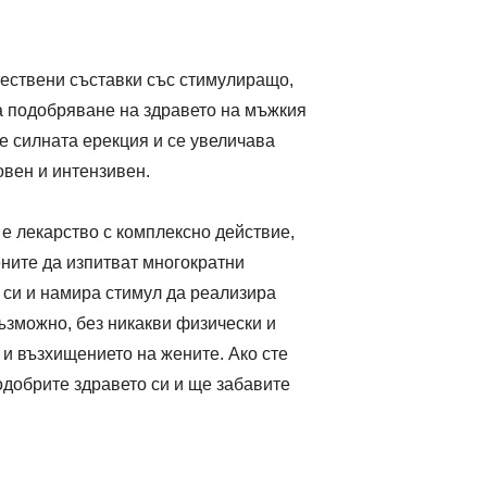
тествени съставки със стимулиращо,
а подобряване на здравето на мъжкия
е силната ерекция и се увеличава
овен и интензивен.
е лекарство с комплексно действие,
жените да изпитват многократни
 си и намира стимул да реализира
възможно, без никакви физически и
 и възхищението на жените. Ако сте
одобрите здравето си и ще забавите