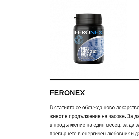
FERONEX
В статията се обсъжда ново лекарств
живот в продължение на часове. За да
в продължение на един месец, за да з
превърнете в енергичен любовник и да