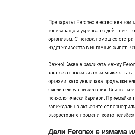
Препаратът Feronex е естествен комп
тонизиращо и укрепващо действие. То
организъм. С негова помощ се отстран
издръжливостта в интимния живот. Вс
Важно! Каква е разликата между Feron
което е от полза както за мъжете, так
оргазми, като увеличава продължител
смели сексуални желания. Всичко, кое
психологически бариери. Приемайки т
завиждали на актьорите от порнофилм
възрастовите промени, които неизбеж
Дали Feronex е измама и