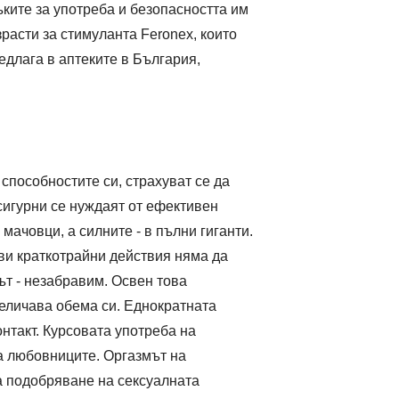
ъките за употреба и безопасността им
расти за стимуланта Feronex, които
едлага в аптеките в България,
способностите си, страхуват се да
есигурни се нуждаят от ефективен
мачовци, а силните - в пълни гиганти.
ви краткотрайни действия няма да
ът - незабравим. Освен това
величава обема си. Еднократната
онтакт. Курсовата употреба на
а любовниците. Оргазмът на
а подобряване на сексуалната