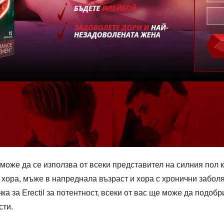
 може да се използва от всеки представител на силния пол к
 хора, мъже в напреднала възраст и хора с хронични забол
а за Erectil за потентност, всеки от вас ще може да подоб
сти.