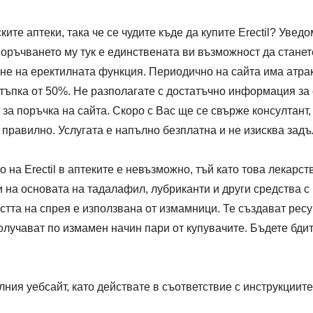
ките аптеки, така че се чудите къде да купите Erectil? Увед
оръчването му тук е единствената ви възможност да станет
не на еректилната функция. Периодично на сайта има атра
тстъпка от 50%. Не разполагате с достатъчно информация з
 за поръчка на сайта. Скоро с Вас ще се свърже консултан
о правилно. Услугата е напълно безплатна и не изисква за
 на Erectil в аптеките е невъзможно, тъй като това лекарст
 на основата на тадалафил, лубриканти и други средства 
та на спрея е използвана от измамници. Те създават ресур
олучават по измамен начин пари от купувачите. Бъдете бдит
лния уебсайт, като действате в съответствие с инструкциите