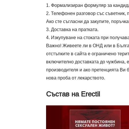
Формализиран формуляр за кандида
Телефонен разговор със съветник, п
Ако сте съгласни да закупите, поръчк
Доставка на пратката.
Изкупуване на стоката при получаван
Важно! Живеете ли в ОНД или в Българ
отстъпките в сайта е ограничено тери
включително доставката до чужбина, 
производителя и ако претенцията Ви 
нова проба от лекарството.
Състав на Erectil