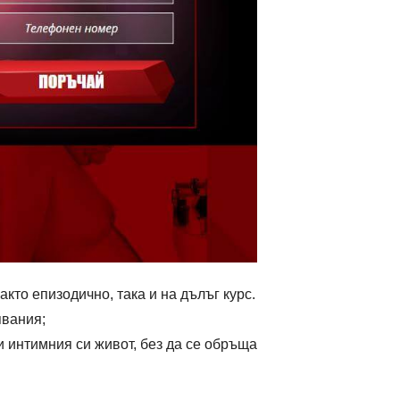
акто епизодично, така и на дълъг курс.
явания;
ри интимния си живот, без да се обръща