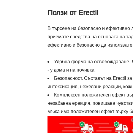
Ползи от Erectil
В търсене на безопасно и ефективно 
приемате средства на основата на та
ефективно и безопасно да използват
Удобна форма на освобождаване. Ле
- у дома и на почивка;
Безопасност. Съставът на Erectil 
интоксикация, нежелани реакции, кож
Комплексен положителен ефект върх
незабавна ерекция, повишава чувстви
мъжа има положителен ефект върху бл