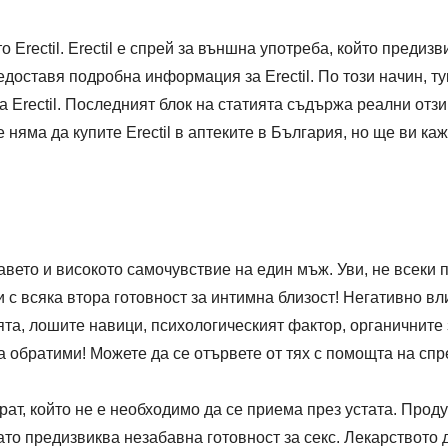
о Erectil. Erectil е спрей за външна употреба, който преди
доставя подробна информация за Erectil. По този начин, ту
а Erectil. Последният блок на статията съдържа реални отзи
е няма да купите Erectil в аптеките в България, но ще ви ка
авето и високото самочувствие на един мъж. Уви, не всеки
 с всяка втора готовност за интимна близост! Негативно в
та, лошите навици, психологическият фактор, органичните 
 обратими! Можете да се отървете от тях с помощта на спрей
арат, който не е необходимо да се приема през устата. Прод
ато предизвиква незабавна готовност за секс. Лекарството