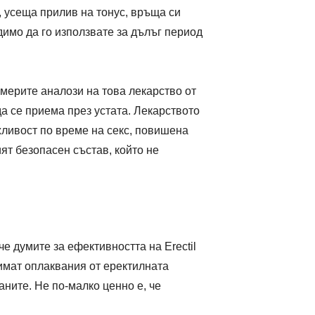
, усеща прилив на тонус, връща си
димо да го използвате за дълъг период
америте аналози на това лекарство от
а се приема през устата. Лекарството
жливост по време на секс, повишена
ят безопасен състав, който не
е думите за ефективността на Erectil
имат оплаквания от еректилната
ните. Не по-малко ценно е, че