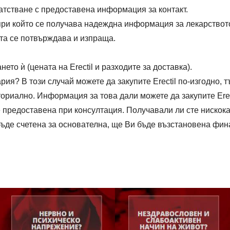
тстване с предоставена информация за контакт.
ри който се получава надеждна информация за лекарството, к
ата се потвърждава и изпраща.
ето ѝ (цената на Erectil и разходите за доставка).
ия? В този случай можете да закупите Erectil по-изгодно, 
ториално. Информация за това дали можете да закупите Erect
е предоставена при консултация. Получавали ли сте нискок
бъде счетена за основателна, ще Ви бъде възстановена фи