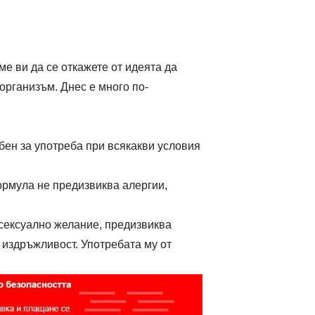
е ви да се откажете от идеята да
организъм. Днес е много по-
бен за употреба при всякакви условия
ормула не предизвиква алергии,
 сексуално желание, предизвиква
 издръжливост. Употребата му от