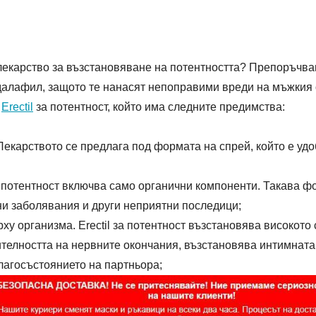
лекарство за възстановяване на потентността? Препоръчвам
далафил, защото те нанасят непоправими вреди на мъжкия 
е
Erectil
за потентност, който има следните предимства:
карството се предлага под формата на спрей, който е удо
за потентност включва само органични компоненти. Такава ф
ни заболявания и други неприятни последици;
у организма. Erectil за потентност възстановява високото
телността на нервните окончания, възстановява интимната
агосъстоянието на партньора;