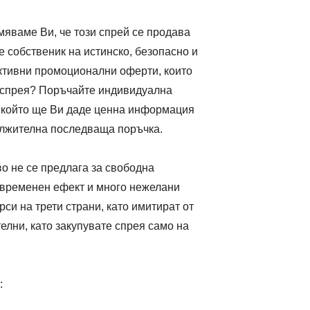
омяваме Ви, че този спрей се продава
е собственик на истинско, безопасно и
ктивни промоционални оферти, които
а спрея? Поръчайте индивидуална
т, който ще Ви даде ценна информация
дължителна последваща поръчка.
во не се предлага за свободна
с временен ефект и много нежелани
си на трети страни, като имитират от
елни, като закупувате спрея само на
: