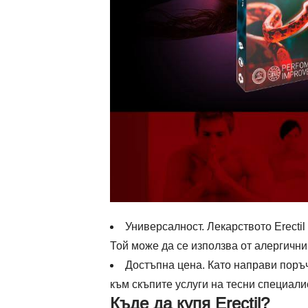
Универсалност. Лекарството Erectil
Той може да се използва от алергични
Достъпна цена. Като направи поръчк
към скъпите услуги на тесни специали
Къде да купя Erectil?