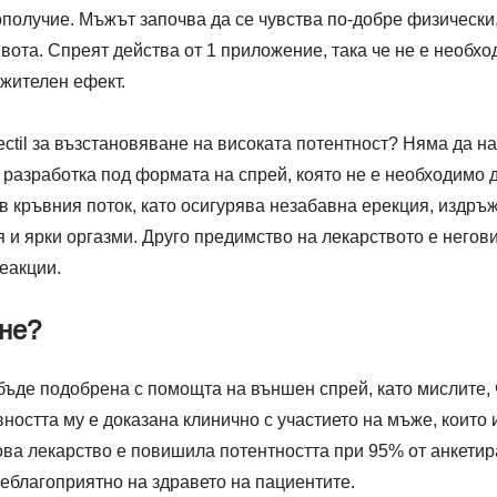
ополучие. Мъжът започва да се чувства по-добре физически
вота. Спреят действа от 1 приложение, така че не е необхо
ожителен ефект.
ctil за възстановяване на високата потентност? Няма да н
 разработка под формата на спрей, която не е необходимо д
в кръвния поток, като осигурява незабавна ерекция, издръ
 и ярки оргазми. Друго предимство на лекарството е негови
еакции.
 не?
бъде подобрена с помощта на външен спрей, като мислите, ч
остта му е доказана клинично с участието на мъже, които 
ва лекарство е повишила потентността при 95% от анкетира
еблагоприятно на здравето на пациентите.