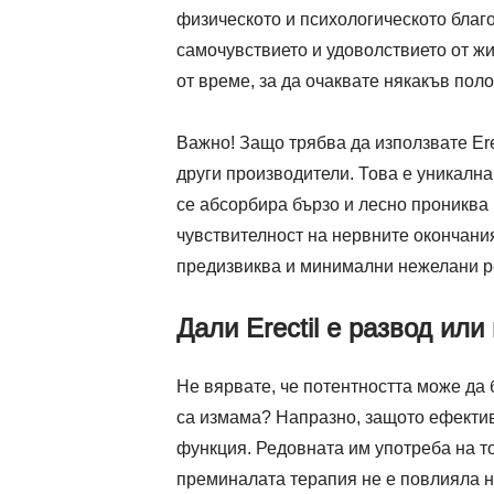
физическото и психологическото благ
самочувствието и удоволствието от жи
от време, за да очаквате някакъв пол
Важно! Защо трябва да използвате Ere
други производители. Това е уникална
се абсорбира бързо и лесно прониква 
чувствителност на нервните окончания
предизвиква и минимални нежелани р
Дали Erectil е развод или
Не вярвате, че потентността може да 
са измама? Напразно, защото ефективн
функция. Редовната им употреба на то
преминалата терапия не е повлияла н