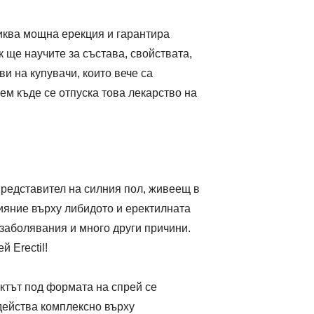
звиква мощна ерекция и гарантира
к ще научите за състава, свойствата,
ви на купувачи, които вече са
жем къде се отпуска това лекарство на
 представител на силния пол, живеещ в
лияние върху либидото и еректилната
заболявания и много други причини.
 Erectil!
уктът под формата на спрей се
 действа комплексно върху