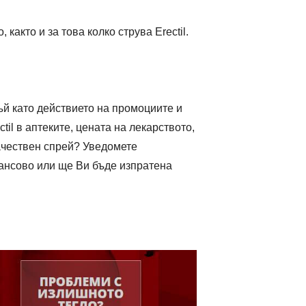
акто и за това колко струва Erectil.
тъй като действието на промоциите и
il в аптеките, цената на лекарството,
ачествен спрей? Уведомете
нансово или ще Ви бъде изпратена