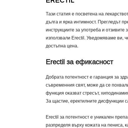
ERECTIL
Тази статия е посветена на лекарствот
дълга и ярка интимност. Прегледът пре
инструкциите за употреба и отзивите з
използвали Erectil. Уведомяваме ви, ч
достъпна цена.
Erectil за ефикасност
Добрата потентност е гаранция за здр
съвременния свят, може да се похвали
функция оказват стресът, хиподинамия
За щастие, еректилните дисфункции са
Erectil за потентност е уникален преп
разпределя върху кожата на пениса, к