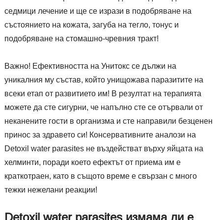
седмици лечение и ще се изрази в подобряване на
състоянието на кожата, загуба на тегло, тонус и
подобряване на стомашно-чревния тракт!
Важно! Ефективността на Унитокс се дължи на
уникалния му състав, който унищожава паразитите на
всеки етап от развитието им! В резултат на терапията
можете да сте сигурни, че напълно сте се отървали от
неканените гости в организма и сте направили безценен
принос за здравето си! Консервативните аналози на
Detoxil water parasites не въздействат върху яйцата на
хелминти, поради което ефектът от приема им е
краткотраен, като в същото време е свързан с много
тежки нежелани реакции!
Detoxil water parasites измама ли е