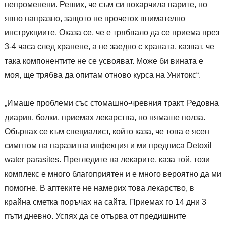
непроменени. Реших, че съм си похарчила парите, но
явно напразно, защото не прочетох внимателно
инструкциите. Оказа се, че е трябвало да се приема през
3-4 часа след хранене, а не заедно с храната, казват, че
така компонентите не се усвояват. Може би вината е
моя, ще трябва да опитам отново курса на Унитокс“.
„Имаше проблеми със стомашно-чревния тракт. Редовна
диария, болки, приемах лекарства, но нямаше полза.
Обърнах се към специалист, който каза, че това е ясен
симптом на паразитна инфекция и ми предписа Detoxil
water parasites. Прегледите на лекарите, каза той, този
комплекс е много благоприятен и е много вероятно да ми
помогне. В аптеките не намерих това лекарство, в
крайна сметка поръчах на сайта. Приемах го 14 дни 3
пъти дневно. Успях да се отърва от предишните