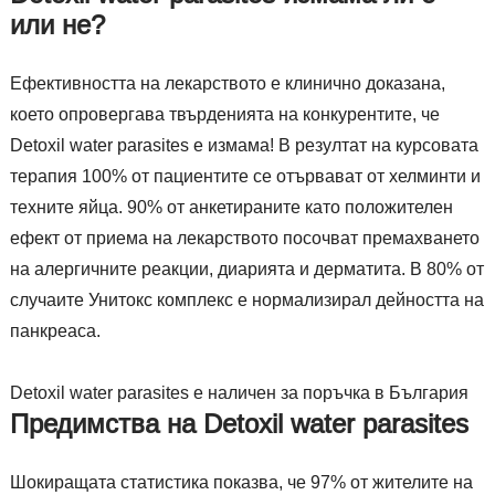
или не?
Ефективността на лекарството е клинично доказана,
което опровергава твърденията на конкурентите, че
Detoxil water parasites е измама! В резултат на курсовата
терапия 100% от пациентите се отървават от хелминти и
техните яйца. 90% от анкетираните като положителен
ефект от приема на лекарството посочват премахването
на алергичните реакции, диарията и дерматита. В 80% от
случаите Унитокс комплекс е нормализирал дейността на
панкреаса.
Detoxil water parasites е наличен за поръчка в България
Предимства на Detoxil water parasites
Шокиращата статистика показва, че 97% от жителите на