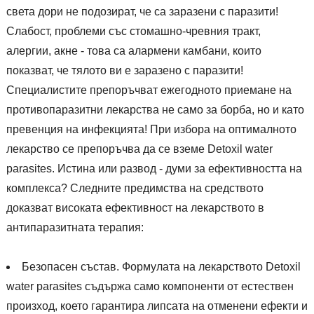
света дори не подозират, че са заразени с паразити!
Слабост, проблеми със стомашно-чревния тракт,
алергии, акне - това са алармени камбани, които
показват, че тялото ви е заразено с паразити!
Специалистите препоръчват ежегодното приемане на
противопаразитни лекарства не само за борба, но и като
превенция на инфекцията! При избора на оптималното
лекарство се препоръчва да се вземе Detoxil water
parasites. Истина или развод - думи за ефективността на
комплекса? Следните предимства на средството
доказват високата ефективност на лекарството в
антипаразитната терапия:
Безопасен състав. Формулата на лекарството Detoxil
water parasites съдържа само компоненти от естествен
произход, което гарантира липсата на отменени ефекти и