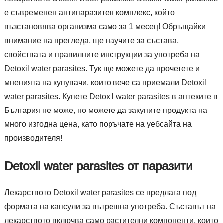
е съвременен антипаразитен комплекс, който
възстановява организма само за 1 месец! Обръщайки
внимание на прегледа, ще научите за състава,
свойствата и правилните инструкции за употреба на
Detoxil water parasites. Тук ще можете да прочетете и
мненията на купувачи, които вече са приемали Detoxil
water parasites. Купете Detoxil water parasites в аптеките в
България не може, но можете да закупите продукта на
много изгодна цена, като поръчате на уебсайта на
производителя!
Detoxil water parasites от паразити
Лекарството Detoxil water parasites се предлага под
формата на капсули за вътрешна употреба. Съставът на
лекарството включва само растителни компоненти, които