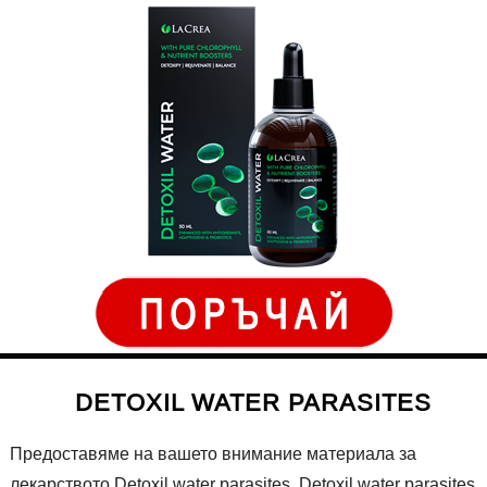
DETOXIL WATER PARASITES
Предоставяме на вашето внимание материала за
лекарството Detoxil water parasites. Detoxil water parasites