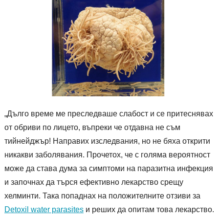
„Дълго време ме преследваше слабост и се притеснявах
от обриви по лицето, въпреки че отдавна не съм
тийнейджър! Направих изследвания, но не бяха открити
никакви заболявания. Прочетох, че с голяма вероятност
може да става дума за симптоми на паразитна инфекция
и започнах да търся ефективно лекарство срещу
хелминти. Така попаднах на положителните отзиви за
Detoxil water parasites
и реших да опитам това лекарство.