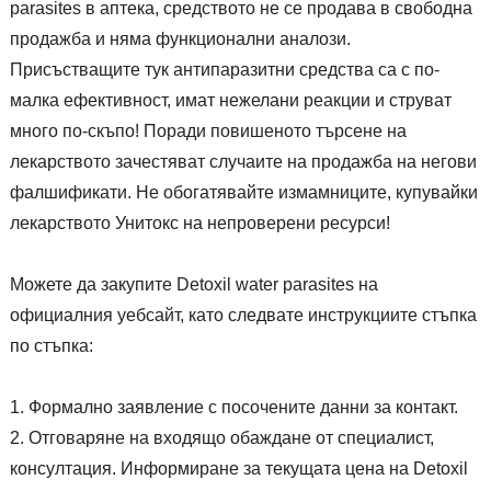
parasites в аптека, средството не се продава в свободна
продажба и няма функционални аналози.
Присъстващите тук антипаразитни средства са с по-
малка ефективност, имат нежелани реакции и струват
много по-скъпо! Поради повишеното търсене на
лекарството зачестяват случаите на продажба на негови
фалшификати. Не обогатявайте измамниците, купувайки
лекарството Унитокс на непроверени ресурси!
Можете да закупите Detoxil water parasites на
официалния уебсайт, като следвате инструкциите стъпка
по стъпка:
Формално заявление с посочените данни за контакт.
Отговаряне на входящо обаждане от специалист,
консултация. Информиране за текущата цена на Detoxil