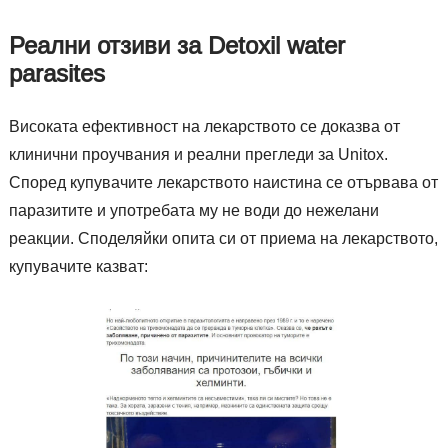
Реални отзиви за Detoxil water
parasites
Високата ефективност на лекарството се доказва от
клинични проучвания и реални прегледи за Unitox.
Според купувачите лекарството наистина се отървава от
паразитите и употребата му не води до нежелани
реакции. Споделяйки опита си от приема на лекарството,
купувачите казват: