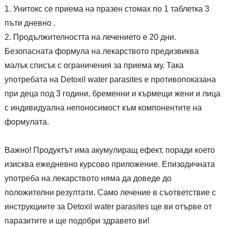
Унитокс се приема на празен стомах по 1 таблетка 3
пъти дневно .
Продължителността на лечението е 20 дни.
Безопасната формула на лекарството предизвиква
малък списък с ограничения за приема му. Така
употребата на Detoxil water parasites е противопоказана
при деца под 3 години, бременни и кърмещи жени и лица
с индивидуална непоносимост към компонентите на
формулата.
Важно! Продуктът има акумулиращ ефект, поради което
изисква ежедневно курсово приложение. Епизодичната
употреба на лекарството няма да доведе до
положителни резултати. Само лечение в съответствие с
инструкциите за Detoxil water parasites ще ви отърве от
паразитите и ще подобри здравето ви!