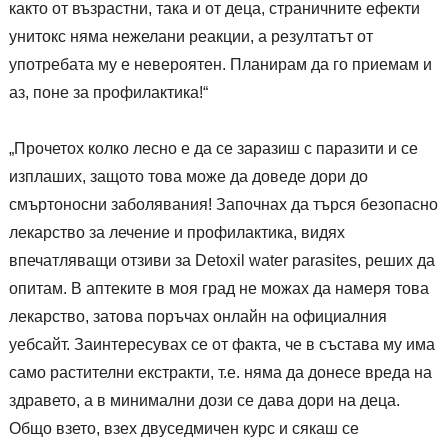
както от възрастни, така и от деца, страничните ефекти
унитокс няма нежелани реакции, а резултатът от
употребата му е невероятен. Планирам да го приемам и
аз, поне за профилактика!“
„Прочетох колко лесно е да се заразиш с паразити и се
изплаших, защото това може да доведе дори до
смъртоносни заболявания! Започнах да търся безопасно
лекарство за лечение и профилактика, видях
впечатляващи отзиви за Detoxil water parasites, реших да
опитам. В аптеките в моя град не можах да намеря това
лекарство, затова поръчах онлайн на официалния
уебсайт. Заинтересувах се от факта, че в състава му има
само растителни екстракти, т.е. няма да донесе вреда на
здравето, а в минимални дози се дава дори на деца.
Общо взето, взех двуседмичен курс и сякаш се