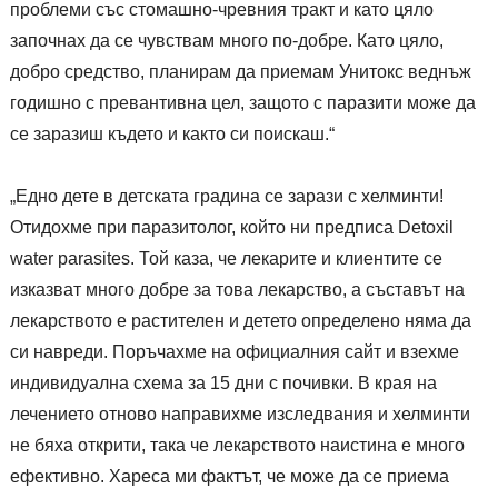
проблеми със стомашно-чревния тракт и като цяло
започнах да се чувствам много по-добре. Като цяло,
добро средство, планирам да приемам Унитокс веднъж
годишно с превантивна цел, защото с паразити може да
се заразиш където и както си поискаш.“
„Едно дете в детската градина се зарази с хелминти!
Отидохме при паразитолог, който ни предписа Detoxil
water parasites. Той каза, че лекарите и клиентите се
изказват много добре за това лекарство, а съставът на
лекарството е растителен и детето определено няма да
си навреди. Поръчахме на официалния сайт и взехме
индивидуална схема за 15 дни с почивки. В края на
лечението отново направихме изследвания и хелминти
не бяха открити, така че лекарството наистина е много
ефективно. Хареса ми фактът, че може да се приема