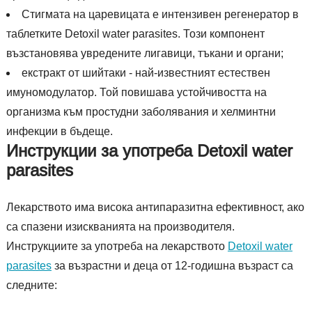
Стигмата на царевицата е интензивен регенератор в
таблетките Detoxil water parasites. Този компонент
възстановява увредените лигавици, тъкани и органи;
екстракт от шийтаки - най-известният естествен
имуномодулатор. Той повишава устойчивостта на
организма към простудни заболявания и хелминтни
инфекции в бъдеще.
Инструкции за употреба Detoxil water
parasites
Лекарството има висока антипаразитна ефективност, ако
са спазени изискванията на производителя.
Инструкциите за употреба на лекарството
Detoxil water
parasites
за възрастни и деца от 12-годишна възраст са
следните: