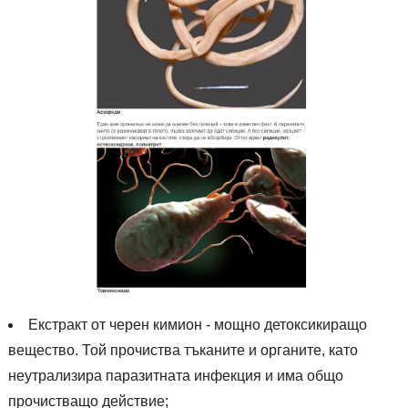
Екстракт от черен кимион - мощно детоксикиращо
вещество. Той прочиства тъканите и органите, като
неутрализира паразитната инфекция и има общо
прочистващо действие;