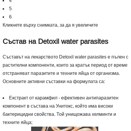
4
5
6
Кликнете върху снимката, за да я увеличите
Състав на Detoxil water parasites
Съставът на лекарството Detoxil water parasites е пълен с
растителни компоненти, които за кратък период от време
отстраняват паразитите и техните яйца от организма.
Основните активни съставки на формулата са:
Екстракт от карамфил - ефективен антипаразитен
компонент в състава на Унитокс, който има високи
бактерицидни свойства. Той унищожава хелминти и
техните яйца;