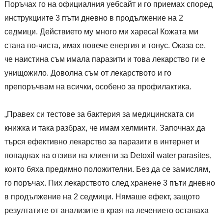
Поръчах го на официалния уебсайт и го приемах според
инструкциите 3 пъти дневно в продължение на 2
седмици. Действието му много ми хареса! Кожата ми
стана по-чиста, имах повече енергия и тонус. Оказа се,
че наистина съм имала паразити и това лекарство ги е
унищожило. Доволна съм от лекарството и го
препоръчвам на всички, особено за профилактика.
„Правех си тестове за бактерия за медицинската си
книжка и така разбрах, че имам хелминти. Започнах да
търся ефективно лекарство за паразити в интернет и
попаднах на отзиви на клиенти за Detoxil water parasites,
които бяха предимно положителни. Без да се замислям,
го поръчах. Пих лекарството след хранене 3 пъти дневно
в продължение на 2 седмици. Нямаше ефект, защото
резултатите от анализите в края на лечението останаха