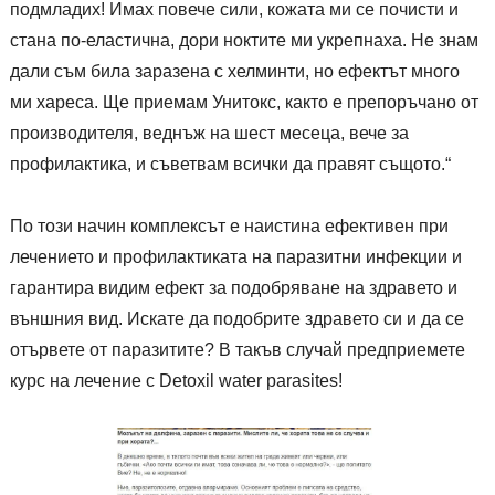
подмладих! Имах повече сили, кожата ми се почисти и
стана по-еластична, дори ноктите ми укрепнаха. Не знам
дали съм била заразена с хелминти, но ефектът много
ми хареса. Ще приемам Унитокс, както е препоръчано от
производителя, веднъж на шест месеца, вече за
профилактика, и съветвам всички да правят същото.“
По този начин комплексът е наистина ефективен при
лечението и профилактиката на паразитни инфекции и
гарантира видим ефект за подобряване на здравето и
външния вид. Искате да подобрите здравето си и да се
отървете от паразитите? В такъв случай предприемете
курс на лечение с Detoxil water parasites!