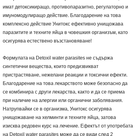
имат детоксикиращо, противопаразитно, регулаторно и
имуномодулиращо действие. Благодарение на това
комплексно действие Унитокс ефективно унищожава
паразитите и техните яйца в човешкия организъм, като
осигурява естествено възстановяване!
Формулата на Detoxil water parasites не съдържа
синтетични вещества, които предизвикват
пристрастяване, нежелани реакции и токсични ефекти.
Благодарение на това лекарството може безопасно да
се комбинира с други лекарства, както и да се приема
при наличие на алергии или органични заболявания.
Натрупвайки се в организма, Унитокс осигурява
унищожаване на хелминти и техните яйца, затова
изисква редовен курс на лечение. Ефектът от употребата
на Detoxil water parasites може да се види след 2