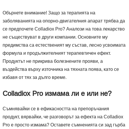
Обърнете внимание! Защо за терапията на
заболяванията на опорно-двигателния апарат трябва да
се предпочете Colladiox Pro? Аналози на това лекарство
не съществуват в други компании. Основните му
предимства са естественият му състав, лесно усвоимата
формула и продължителният терапевтичен ефект.
Продуктът не прикрива болезнените прояви, а
въздейства върху източника на тяхната поява, като се
избавя от тях за дълго време.
Colladiox Pro измама ли е или не?
Съмнявайки се в ефикасността на препоръчания
продукт, вярвайки, че разговорът за ефекта на Colladiox
Pro е просто измама? Оставете съмненията си зад гърба