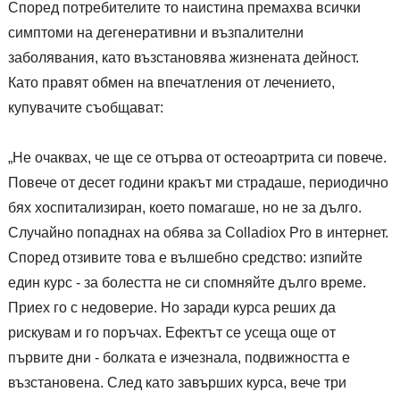
Според потребителите то наистина премахва всички
симптоми на дегенеративни и възпалителни
заболявания, като възстановява жизнената дейност.
Като правят обмен на впечатления от лечението,
купувачите съобщават:
„Не очаквах, че ще се отърва от остеоартрита си повече.
Повече от десет години кракът ми страдаше, периодично
бях хоспитализиран, което помагаше, но не за дълго.
Случайно попаднах на обява за Colladiox Pro в интернет.
Според отзивите това е вълшебно средство: изпийте
един курс - за болестта не си спомняйте дълго време.
Приех го с недоверие. Но заради курса реших да
рискувам и го поръчах. Ефектът се усеща още от
първите дни - болката е изчезнала, подвижността е
възстановена. След като завърших курса, вече три