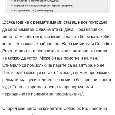
„Всяка година с ревматизма ми ставаше все по-трудно
да се занимавам с любимата си дача. През целия си
живот съм работил физически, а дачата беше като хоби,
което сега сякаш е забранено. Жена ми ми купи Colladiox
Pro от ставите - в реалните отзиви в интернет го хвалят,
не можах да устоя. Може би ще помогне и на мен.
Отначало си помислих, че парите са на вятъра, но не.
Пих го един месец и сега от 4 месеца нямам проблеми с
ревматизма, целият летен сезон мина без прояви, просто
чудо. Това лекарство горещо го препоръчвам и
периодично го приемам за профилактика“.
Според мненията на клиентите Colladiox Pro наистина