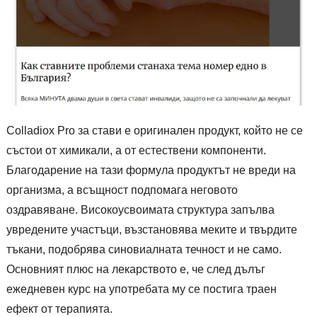
Colladiox Pro за стави е оригинален продукт, който не се
състои от химикали, а от естествени компоненти.
Благодарение на тази формула продуктът не вреди на
организма, а всъщност подпомага неговото
оздравяване. Високоусвоимата структура запълва
увредените участъци, възстановява меките и твърдите
тъкани, подобрява синовиалната течност и не само.
Основният плюс на лекарството е, че след дълъг
ежедневен курс на употребата му се постига траен
ефект от терапията.