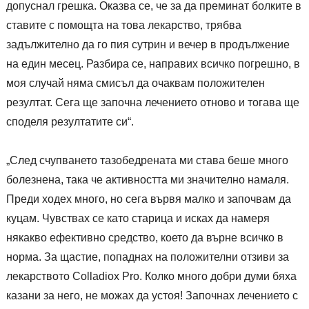
допуснал грешка. Оказва се, че за да преминат болките в
ставите с помощта на това лекарство, трябва
задължително да го пия сутрин и вечер в продължение
на един месец. Разбира се, направих всичко погрешно, в
моя случай няма смисъл да очаквам положителен
резултат. Сега ще започна лечението отново и тогава ще
споделя резултатите си“.
„След счупването тазобедрената ми става беше много
болезнена, така че активността ми значително намаля.
Преди ходех много, но сега вървя малко и започвам да
куцам. Чувствах се като старица и исках да намеря
някакво ефективно средство, което да върне всичко в
норма. За щастие, попаднах на положителни отзиви за
лекарството Colladiox Pro. Колко много добри думи бяха
казани за него, не можах да устоя! Започнах лечението с