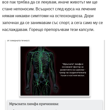
все пак трябва да се лекувам, иначе животът ми ще
стане непоносим. Всъщност след курса на лечение
нямам никакви симптоми на остеохондроза. Дори
започнах да се занимавам със спорт, а сега само му се
наслаждавам. Горещо препоръчвам тези капсули.