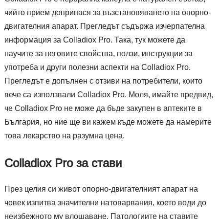
чийто прием допринася за възстановяването на опорно-
двигателния апарат. Прегледът съдържа изчерпателна
информация за Colladiox Pro. Така, тук можете да
научите за неговите свойства, ползи, инструкции за
употреба и други полезни аспекти на Colladiox Pro.
Прегледът е допълнен с отзиви на потребители, които
вече са използвали Colladiox Pro. Моля, имайте предвид,
че Colladiox Pro не може да бъде закупен в аптеките в
България, но ние ще ви кажем къде можете да намерите
това лекарство на разумна цена.
Colladiox Pro за стави
През целия си живот опорно-двигателният апарат на
човек изпитва значителни натоварвания, което води до
неизбежното му влошаване. Патологиите на ставите