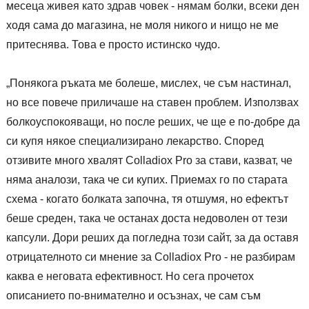
месеца живея като здрав човек - нямам болки, всеки ден
ходя сама до магазина, не моля никого и нищо не ме
притеснява. Това е просто истинско чудо.
„Понякога ръката ме болеше, мислех, че съм настинал,
но все повече приличаше на ставен проблем. Използвах
болкоуспокояващи, но после реших, че ще е по-добре да
си купя някое специализирано лекарство. Според
отзивите много хвалят Colladiox Pro за стави, казват, че
няма аналози, така че си купих. Приемах го по старата
схема - когато болката започна, тя отшумя, но ефектът
беше среден, така че останах доста недоволен от тези
капсули. Дори реших да погледна този сайт, за да оставя
отрицателното си мнение за Colladiox Pro - не разбирам
каква е неговата ефективност. Но сега прочетох
описанието по-внимателно и осъзнах, че сам съм