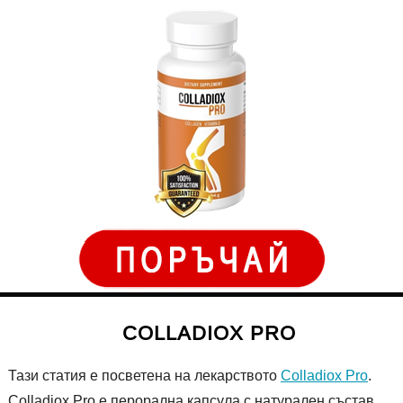
COLLADIOX PRO
Тази статия е посветена на лекарството
Colladiox Pro
.
Colladiox Pro е перорална капсула с натурален състав,