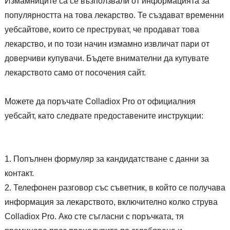
Измамниците са се възползвали от информацията за
популярността на това лекарство. Те създават временни
уебсайтове, които се преструват, че продават това
лекарство, и по този начин измамно извличат пари от
доверчиви купувачи. Бъдете внимателни да купувате
лекарството само от посочения сайт.
Можете да поръчате Colladiox Pro от официалния
уебсайт, като следвате предоставените инструкции:
Попълнен формуляр за кандидатстване с данни за
контакт.
Телефонен разговор със съветник, в който се получава
информация за лекарството, включително колко струва
Colladiox Pro. Ако сте съгласни с поръчката, тя