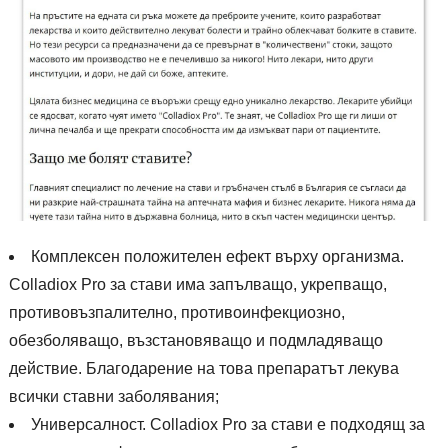
Комплексен положителен ефект върху организма.
Colladiox Pro за стави има запълващо, укрепващо,
противовъзпалително, противоинфекциозно,
обезболяващо, възстановяващо и подмладяващо
действие. Благодарение на това препаратът лекува
всички ставни заболявания;
Универсалност. Colladiox Pro за стави е подходящ за