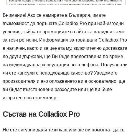
Внимание! Ако се намирате в България, имате
възможност да поръчате Colladiox Pro при най-изгодни
условия, тъй като промоциите в сайта са валидни само
за тези региони. Информация за това дали Colladiox Pro
е наличен, както и за цената му, включително доставката
до други държави, ще Ви бъде предоставена по време
на индивидуална консултация по телефона. Получавали
ли сте капсули с неподходящо качество? Уведомете
производителя и ако оплакването ви е основателно, ще
ви бъдат възстановени разходите или ще ви бъде
изпратен нов екземпляр.
Състав на Colladiox Pro
Не сте сигурни дали тези капсули ще ви помогнат да се