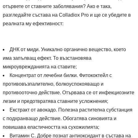
отървете от ставните заболявания? Ако е така,
разгледайте състава на Colladiox Pro и ще се убедите в
реалната му ефективност:
ДНК от миди. Уникално органично вещество, което
има запълващ ефект. То възстановява
микроуврежданията на ставите;
Концентрат от лечебни билки. Фитококтейл с
противовъзпалително, болкоуспокояващо и
противооточно действие. Отървава се от инфекциозните
лезии и предотвратява ставните усложнения;
Екстракт от авокадо. Полезна растителна субстанция
с подхранващо действие. Обогатява синовията и
повишава еластичността на сухожилията;
Витамин С. Добре познат антиоксидант в състава на