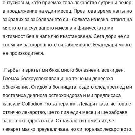
ентусиазъм, като приемах това лекарство сутрин и вечер
в продължение на един месец. През това време напълно
забравих за заболяването си - болката изчезна, отокът на
мястото на счупването изчезна и физическата ми
активност беше напълно възстановена. Сега дори не си
спомням за скорошното си заболяване. Благодаря много
на производителя.
„Гърбът и вратът ми бяха много болезнени, всеки ден.
Вземах болкоуспокояващи, но те не ми донесоха
облекчение. Отидох в болницата, където след преглед ми
поставиха диагноза остеохондроза и ми предписаха
капсули Colladiox Pro за терапия. Лекарят каза, че това е
отлично лекарство, ще го пия един месец и ще забравя
за остеохондрозата си. Отначало си помислих, че
лекарят малко преувеличава, но си поръчах лекарството,