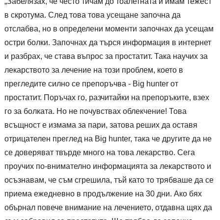
„Забелязах, че често тичам до тоалетната и имам тежест
в скротума. След това това усещане започна да
отслабва, но в определени моменти започнах да усещам
остри болки. Започнах да търся информация в интернет
и разбрах, че става въпрос за простатит. Така научих за
лекарството за лечение на този проблем, което в
прегледите силно се препоръчва - Big hunter от
простатит. Поръчах го, разчитайки на препоръките, взех
го за болката. Но не почувствах облекчение! Това
всъщност е измама за пари, затова реших да оставя
отрицателен преглед на Big hunter, така че другите да не
се доверяват твърде много на това лекарство. Сега
проучих по-внимателно информацията за лекарството и
осъзнавам, че съм сгрешила, тъй като то трябваше да се
приема ежедневно в продължение на 30 дни. Ако бях
обърнал повече внимание на лечението, отдавна щях да