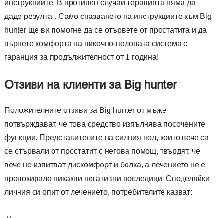
инструкциите. В противен случай терапията няма да
даде резултат. Само спазването на инструкциите към Big
hunter ще ви помогне да се отървете от простатита и да
върнете комфорта на пикочно-половата система с
гаранция за продължителност от 1 година!
Отзиви на клиенти за Big hunter
Положителните отзиви за Big hunter от мъже
потвърждават, че това средство изпълнява посочените
функции. Представителите на силния пол, които вече са
се отървали от простатит с негова помощ, твърдят, че
вече не изпитват дискомфорт и болка, а лечението не е
провокирало никакви негативни последици. Споделяйки
личния си опит от лечението, потребителите казват: