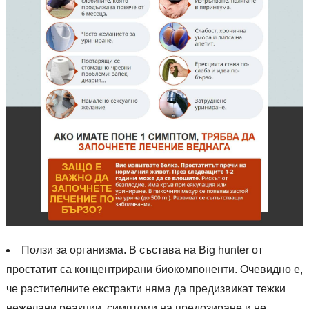
Ползи за организма. В състава на Big hunter от
простатит са концентрирани биокомпоненти. Очевидно е,
че растителните екстракти няма да предизвикат тежки
нежелани реакции, симптоми на предозиране и не