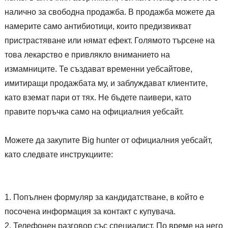
налично за свободна продажба. В продажба можете да
намерите само антибиотици, които предизвикват
пристрастяване или нямат ефект. Голямото търсене на
това лекарство е привлякло вниманието на
измамниците. Те създават временни уебсайтове,
имитиращи продажбата му, и заблуждават клиентите,
като вземат пари от тях. Не бъдете паивери, като
правите поръчка само на официалния уебсайт.
Можете да закупите Big hunter от официалния уебсайт,
като следвате инструкциите:
Попълнен формуляр за кандидатстване, в който е
посочена информация за контакт с купувача.
Телефонен разговор със специалист. По време на него