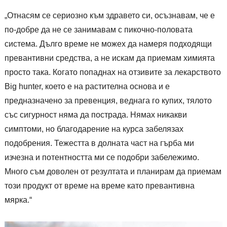
„Отнасям се сериозно към здравето си, осъзнавам, че е
по-добре да не се занимавам с пикочно-половата
система. Дълго време не можех да намеря подходящи
превантивни средства, а не искам да приемам химията
просто така. Когато попаднах на отзивите за лекарството
Big hunter, което е на растителна основа и е
предназначено за превенция, веднага го купих, тялото
със сигурност няма да пострада. Нямах никакви
симптоми, но благодарение на курса забелязах
подобрения. Тежестта в долната част на гърба ми
изчезна и потентността ми се подобри забележимо.
Много съм доволен от резултата и планирам да приемам
този продукт от време на време като превантивна
мярка.“