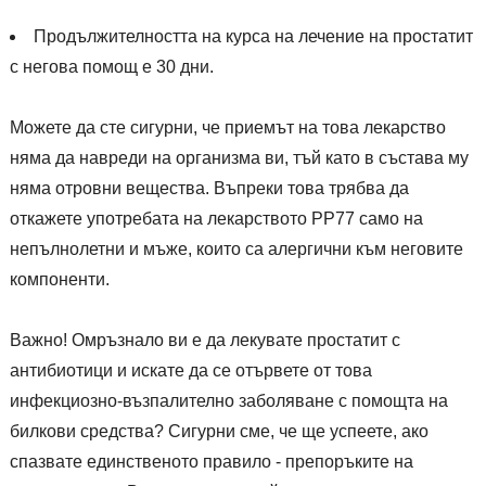
Продължителността на курса на лечение на простатит
с негова помощ е 30 дни.
Можете да сте сигурни, че приемът на това лекарство
няма да навреди на организма ви, тъй като в състава му
няма отровни вещества. Въпреки това трябва да
откажете употребата на лекарството РР77 само на
непълнолетни и мъже, които са алергични към неговите
компоненти.
Важно! Омръзнало ви е да лекувате простатит с
антибиотици и искате да се отървете от това
инфекциозно-възпалително заболяване с помощта на
билкови средства? Сигурни сме, че ще успеете, ако
спазвате единственото правило - препоръките на