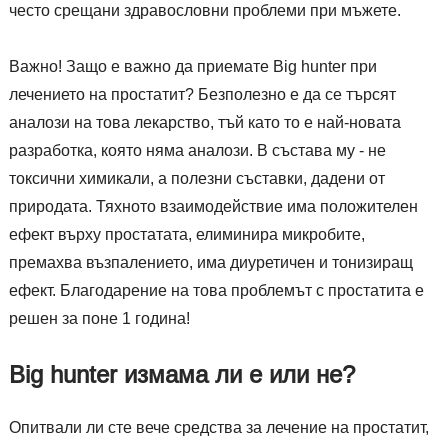
често срещани здравословни проблеми при мъжете.
Важно! Защо е важно да приемате Big hunter при
лечението на простатит? Безполезно е да се търсят
аналози на това лекарство, тъй като то е най-новата
разработка, която няма аналози. В състава му - не
токсични химикали, а полезни съставки, дадени от
природата. Тяхното взаимодействие има положителен
ефект върху простатата, елиминира микробите,
премахва възпалението, има диуретичен и тонизиращ
ефект. Благодарение на това проблемът с простатита е
решен за поне 1 година!
Big hunter измама ли е или не?
Опитвали ли сте вече средства за лечение на простатит,