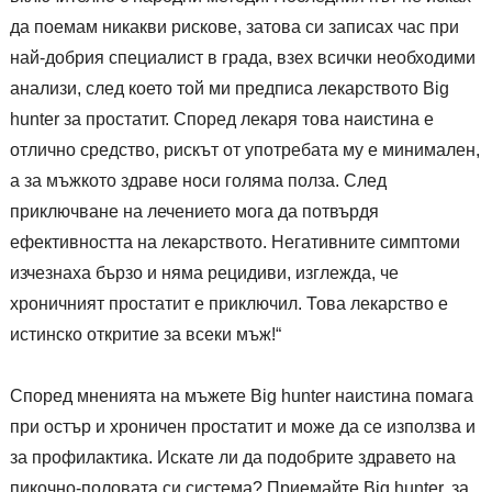
да поемам никакви рискове, затова си записах час при
най-добрия специалист в града, взех всички необходими
анализи, след което той ми предписа лекарството Big
hunter за простатит. Според лекаря това наистина е
отлично средство, рискът от употребата му е минимален,
а за мъжкото здраве носи голяма полза. След
приключване на лечението мога да потвърдя
ефективността на лекарството. Негативните симптоми
изчезнаха бързо и няма рецидиви, изглежда, че
хроничният простатит е приключил. Това лекарство е
истинско откритие за всеки мъж!“
Според мненията на мъжете Big hunter наистина помага
при остър и хроничен простатит и може да се използва и
за профилактика. Искате ли да подобрите здравето на
пикочно-половата си система? Приемайте Big hunter, за