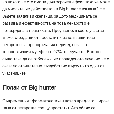
но никога не сте имали дългосрочен ефект, така че може
да мислите, че действието на Big hunter е измама? Не
бъдете заядливи скептици, защото медицината се
развива и ефективността на това лекарство е
потвърдена в практиката. Проучване, в което участват
мъже, страдащи от простатит и използващи това
лекарство за препоръчания период, показва
терапевтичния му ефект в 97% от случаите. Важно е
също така да се отбележи, че проведеното лечение не е
оказало отрицателно въздействие върху нито един от
участниците.
Ползи от Big hunter
Съвременният фармакологичен пазар предлага широка
гама от лекарства срещу простатит. Ако обаче се