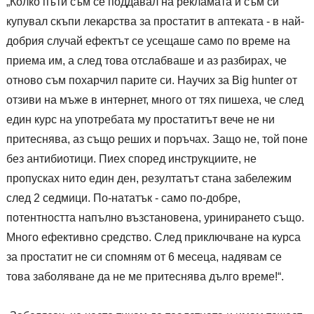
„Колко пъти съм се поддавал на рекламата и съм си
купувал скъпи лекарства за простатит в аптеката - в най-
добрия случай ефектът се усещаше само по време на
приема им, а след това отслабваше и аз разбирах, че
отново съм похарчил парите си. Научих за Big hunter от
отзиви на мъже в интернет, много от тях пишеха, че след
един курс на употребата му простатитът вече не ни
притеснява, аз също реших и поръчах. Защо не, той поне
без антибиотици. Пиех според инструкциите, не
пропусках нито един ден, резултатът стана забележим
след 2 седмици. По-нататък - само по-добре,
потентността напълно възстановена, уринирането също.
Много ефективно средство. След приключване на курса
за простатит не си спомням от 6 месеца, надявам се
това заболяване да не ме притеснява дълго време!“.