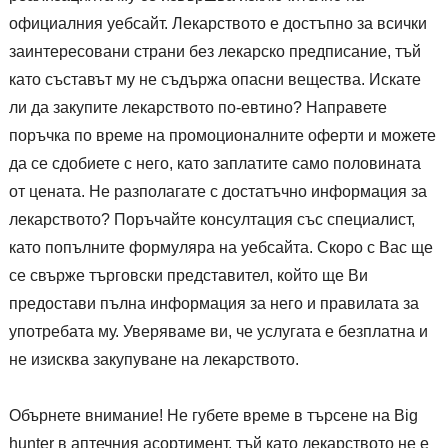
официалния уебсайт. Лекарството е достъпно за всички
заинтересовани страни без лекарско предписание, тъй
като съставът му не съдържа опасни вещества. Искате
ли да закупите лекарството по-евтино? Направете
поръчка по време на промоционалните оферти и можете
да се сдобиете с него, като заплатите само половината
от цената. Не разполагате с достатъчно информация за
лекарството? Поръчайте консултация със специалист,
като попълните формуляра на уебсайта. Скоро с Вас ще
се свърже търговски представител, който ще Ви
предостави пълна информация за него и правилата за
употребата му. Уверяваме ви, че услугата е безплатна и
не изисква закупуване на лекарството.
Обърнете внимание! Не губете време в търсене на Big
hunter в аптечния асортимент, тъй като лекарството не е