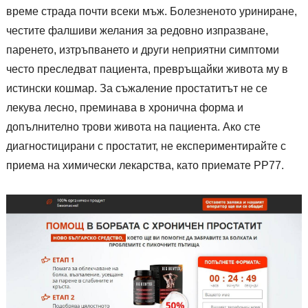
време страда почти всеки мъж. Болезненото уриниране,
честите фалшиви желания за редовно изпразване,
паренето, изтръпването и други неприятни симптоми
често преследват пациента, превръщайки живота му в
истински кошмар. За съжаление простатитът не се
лекува лесно, преминава в хронична форма и
допълнително трови живота на пациента. Ако сте
диагностицирани с простатит, не експериментирайте с
приема на химически лекарства, като приемате РР77.