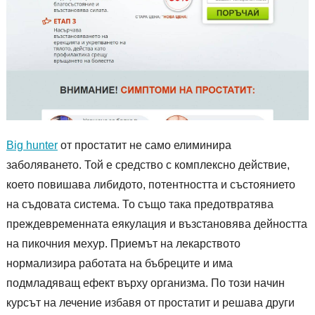
Big hunter
от простатит не само елиминира
заболяването. Той е средство с комплексно действие,
което повишава либидото, потентността и състоянието
на съдовата система. То също така предотвратява
преждевременната еякулация и възстановява дейността
на пикочния мехур. Приемът на лекарството
нормализира работата на бъбреците и има
подмладяващ ефект върху организма. По този начин
курсът на лечение избавя от простатит и решава други