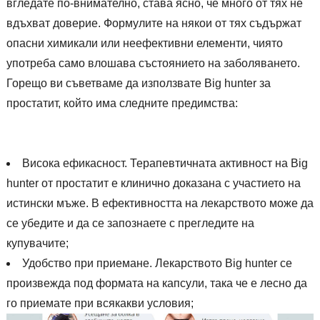
вгледате по-внимателно, става ясно, че много от тях не
вдъхват доверие. Формулите на някои от тях съдържат
опасни химикали или неефективни елементи, чиято
употреба само влошава състоянието на заболяването.
Горещо ви съветваме да използвате Big hunter за
простатит, който има следните предимства:
Висока ефикасност. Терапевтичната активност на Big
hunter от простатит е клинично доказана с участието на
истински мъже. В ефективността на лекарството може да
се убедите и да се запознаете с прегледите на
купувачите;
Удобство при приемане. Лекарството Big hunter се
произвежда под формата на капсули, така че е лесно да
го приемате при всякакви условия;