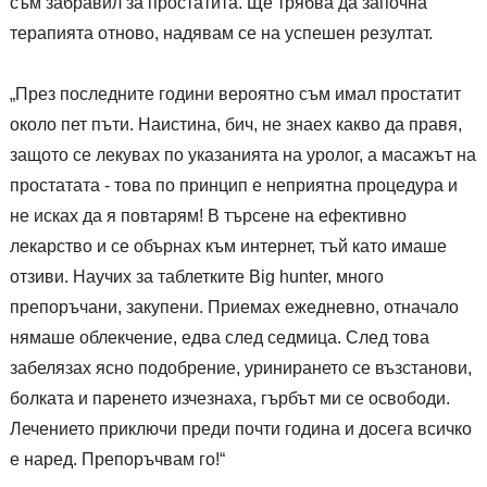
съм забравил за простатита. Ще трябва да започна
терапията отново, надявам се на успешен резултат.
„През последните години вероятно съм имал простатит
около пет пъти. Наистина, бич, не знаех какво да правя,
защото се лекувах по указанията на уролог, а масажът на
простатата - това по принцип е неприятна процедура и
не исках да я повтарям! В търсене на ефективно
лекарство и се обърнах към интернет, тъй като имаше
отзиви. Научих за таблетките Big hunter, много
препоръчани, закупени. Приемах ежедневно, отначало
нямаше облекчение, едва след седмица. След това
забелязах ясно подобрение, уринирането се възстанови,
болката и паренето изчезнаха, гърбът ми се освободи.
Лечението приключи преди почти година и досега всичко
е наред. Препоръчвам го!“