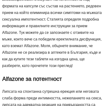
формата на капсули със състав на растението, редовен
прием на който елиминира всички симптоми на мъжката
сексуална импотентност. Статията определя подробна
информация и правилните инструкции за прием
Alfazone. Тук можете да се запознаете с отзивите на
мъже, които вече са победили еректилната дисфункция,
като вземат Alfazone. Моля, обърнете внимание, че
Alfazone не се реализира в аптеките в България, къде и
как да купите тези таблети на изгодна цена, ще
разберете, като прочетете този преглед!
Alfazone за потентност
Липсата на спонтанна сутрешна ерекция или неговата
слаба форма преди интимността, нежеланието на секса,
липсата на адекватна реакция на привързаността са