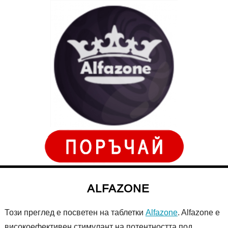
ALFAZONE
Този преглед е посветен на таблетки
Alfazone
. Alfazone е
високоефективен стимулант на потентността под