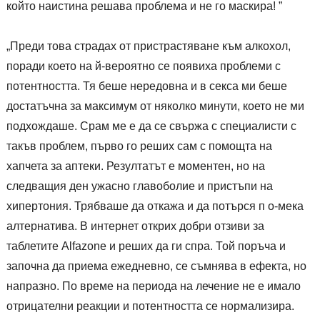
който наистина решава проблема и не го маскира! ”
„Преди това страдах от пристрастяване към алкохол,
поради което на й-вероятно се появиха проблеми с
потентността. Тя беше нередовна и в секса ми беше
достатъчна за максимум от няколко минути, което не ми
подхождаше. Срам ме е да се свържа с специалисти с
такъв проблем, първо го реших сам с помощта на
хапчета за аптеки. Резултатът е моментен, но на
следващия ден ужасно главоболие и пристъпи на
хипертония. Трябваше да откажа и да потърся п о-мека
алтернатива. В интернет открих добри отзиви за
таблетите Alfazone и реших да ги спра. Той поръча и
започна да приема ежедневно, се съмнява в ефекта, но
напразно. По време на периода на лечение не е имало
отрицателни реакции и потентността се нормализира.