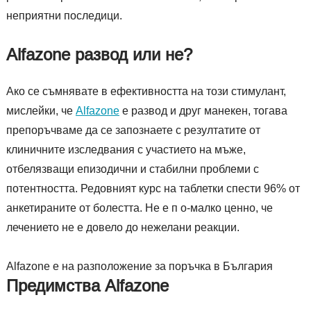
неприятни последици.
Alfazone развод или не?
Ако се съмнявате в ефективността на този стимулант,
мислейки, че
Alfazone
е развод и друг манекен, тогава
препоръчваме да се запознаете с резултатите от
клиничните изследвания с участието на мъже,
отбелязващи епизодични и стабилни проблеми с
потентността. Редовният курс на таблетки спести 96% от
анкетираните от болестта. Не е п о-малко ценно, че
лечението не е довело до нежелани реакции.
Alfazone е на разположение за поръчка в България
Предимства Alfazone