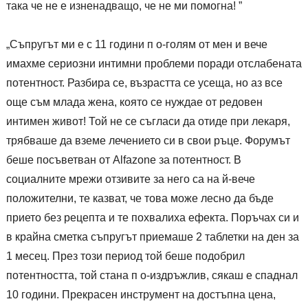
така че не е изненадващо, че не ми помогна! ”
„Съпругът ми е с 11 години п о-голям от мен и вече
имахме сериозни интимни проблеми поради отслабената
потентност. Разбира се, възрастта се усеща, но аз все
още съм млада жена, която се нуждае от редовен
интимен живот! Той не се съгласи да отиде при лекаря,
трябваше да вземе лечението си в свои ръце. Форумът
беше посъветван от Alfazone за потентност. В
социалните мрежи отзивите за него са на й-вече
положителни, те казват, че това може лесно да бъде
прието без рецепта и те похвалиха ефекта. Поръчах си и
в крайна сметка съпругът приемаше 2 таблетки на ден за
1 месец. През този период той беше подобрил
потентността, той стана п о-издръжлив, сякаш е спаднал
10 години. Прекрасен инструмент на достъпна цена,