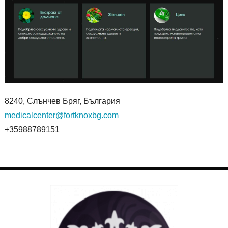
8240, Слънчев Бряг, България
medicalcenter@fortknoxbg.com
+35988789151