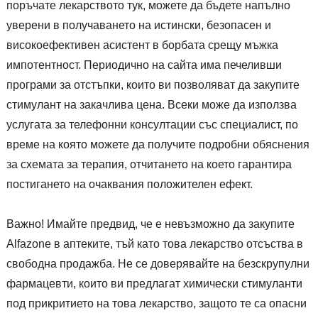
поръчате лекарството тук, можете да бъдете напълно
уверени в получаването на истински, безопасен и
високоефективен асистент в борбата срещу мъжка
импотентност. Периодично на сайта има печеливши
програми за отстъпки, които ви позволяват да закупите
стимулант на закачлива цена. Всеки може да използва
услугата за телефонни консултации със специалист, по
време на която можете да получите подробни обяснения
за схемата за терапия, отчитането на което гарантира
постигането на очаквания положителен ефект.
Важно! Имайте предвид, че е невъзможно да закупите
Alfazone в аптеките, тъй като това лекарство отсъства в
свободна продажба. Не се доверявайте на безскрупулни
фармацевти, които ви предлагат химически стимуланти
под прикритието на това лекарство, защото те са опасни