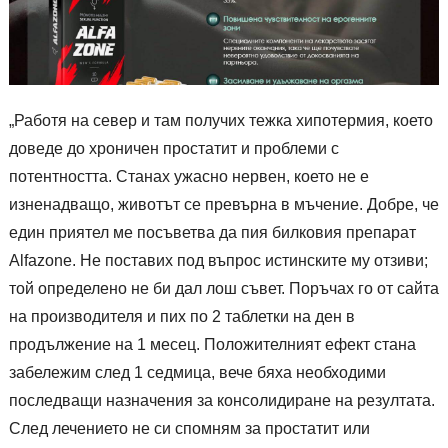
„Работя на север и там получих тежка хипотермия, което
доведе до хроничен простатит и проблеми с
потентността. Станах ужасно нервен, което не е
изненадващо, животът се превърна в мъчение. Добре, че
един приятел ме посъветва да пия билковия препарат
Alfazone. Не поставих под въпрос истинските му отзиви;
той определено не би дал лош съвет. Поръчах го от сайта
на производителя и пих по 2 таблетки на ден в
продължение на 1 месец. Положителният ефект стана
забележим след 1 седмица, вече бяха необходими
последващи назначения за консолидиране на резултата.
След лечението не си спомням за простатит или