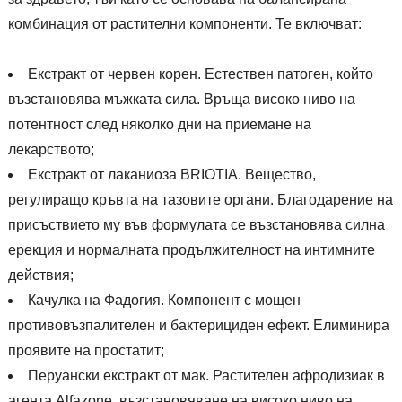
комбинация от растителни компоненти. Те включват:
Екстракт от червен корен. Естествен патоген, който
възстановява мъжката сила. Връща високо ниво на
потентност след няколко дни на приемане на
лекарството;
Екстракт от лаканиоза BRIOTIA. Вещество,
регулиращо кръвта на тазовите органи. Благодарение на
присъствието му във формулата се възстановява силна
ерекция и нормалната продължителност на интимните
действия;
Качулка на Фадогия. Компонент с мощен
противовъзпалителен и бактерициден ефект. Елиминира
проявите на простатит;
Перуански екстракт от мак. Растителен афродизиак в
агента Alfazone, възстановяване на високо ниво на