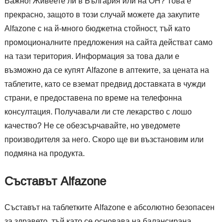
Важно! Живеете ли в България или на ОН? Това е
прекрасно, защото в този случай можете да закупите
Alfazone с на й-много бюджетна стойност, тъй като
промоционалните предложения на сайта действат само
на тази територия. Информация за това дали е
възможно да се купят Alfazone в аптеките, за цената на
таблетите, като се вземат предвид доставката в чужди
страни, е предоставена по време на телефонна
консултация. Получавали ли сте лекарство с лошо
качество? Не се обезсърчавайте, но уведомете
производителя за него. Скоро ще ви възстановим или
подмяна на продукта.
Съставът Alfazone
Съставът на таблетките Alfazone е абсолютно безопасен
за здравето, тъй като се основава на балансирана