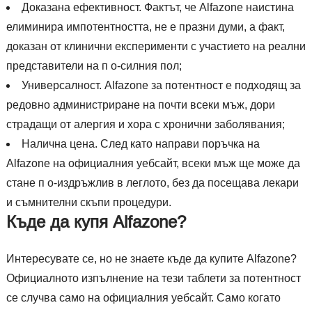
Доказана ефективност. Фактът, че Alfazone наистина
елиминира импотентността, не е празни думи, а факт,
доказан от клинични експерименти с участието на реални
представители на п о-силния пол;
Универсалност. Alfazone за потентност е подходящ за
редовно администриране на почти всеки мъж, дори
страдащи от алергия и хора с хронични заболявания;
Налична цена. След като направи поръчка на
Alfazone на официалния уебсайт, всеки мъж ще може да
стане п о-издръжлив в леглото, без да посещава лекари
и съмнителни скъпи процедури.
Къде да купя Alfazone?
Интересувате се, но не знаете къде да купите Alfazone?
Официалното изпълнение на тези таблети за потентност
се случва само на официалния уебсайт. Само когато