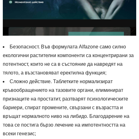
Безопасност. Във формулата Alfazone само силно
екологични растителни компоненти са концентрирани за
потентност, които не са в състояние да навредят на
тялото, а възстановяват еректилна функция;
Сложно действие. Таблетките нормализират
кръвообращението на тазовите органи, елиминират
признаците на простатит, разтварят психологическите
бариери, спират промените, свързани с възрастта и
връщат нормалното ниво на либидо. Благодарение на
това се постига бързо лечение на импотентността на
всеки генезис;