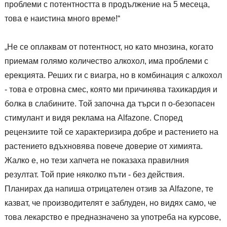
проблеми с потентността в продължение на 5 месеца,
това е наистина много време!“
„Не се оплаквам от потентност, но като мнозина, когато
приемам голямо количество алкохол, има проблеми с
ерекцията. Реших ги с виагра, но в комбинация с алкохол
- това е отровна смес, която ми причинява тахикардия и
болка в слабините. Той започна да търси п о-безопасен
стимулант и видя реклама на Alfazone. Според
рецензиите той се характеризира добре и растението на
растението вдъхновява повече доверие от химията.
Жалко е, но тези хапчета не показаха правилния
резултат. Той прие няколко пъти - без действия.
Планирах да напиша отрицателен отзив за Alfazone, те
казват, че производителят е заблуден, но видях само, че
това лекарство е предназначено за употреба на курсове,