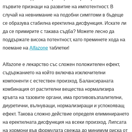
първите признаци на развитие на импотентност. В
случай на невнимание на подобни симптоми в бъдеще
се образува стабилна еректилна дисфункция. Искате ли
да се примирите с такава съдба? Можете лесно да
поддържате висока потентност, като преминете хода на
поемане на
Alfazone
таблетки!
Alfazone е лекарство със сложен положителен ефект,
съдържанието на който включва изключителни
компоненти с естествен произход. Балансираната
комбинация от растителни вещества нормализира
кръвта на тазовите органи, има противовъзпалителни,
диуретични, вълнуващи, нормализиращи и успокояващ
ефект. Такова сложно действие определя елиминирането
на еректилната дисфункция на всеки произход. Липсата
на хормони във формулата свежда до минимум риска от