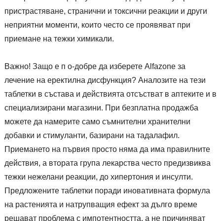
пристрастяване, странични и токсични реакции и други
неприятни моменти, които често се проявяват при
приемане на тежки химикали.
Важно! Защо е п о-добре да изберете Alfazone за
лечение на еректилна дисфункция? Аналозите на тези
таблетки в състава и действията отсъстват в аптеките и в
специализирани магазини. При безплатна продажба
можете да намерите само съмнителни хранителни
добавки и стимуланти, базирани на тадалафил.
Приемането на първия просто няма да има правилните
действия, а втората група лекарства често предизвиква
тежки нежелани реакции, до хипертония и инсулти.
Предложените таблетки поради иновативната формула
на растенията и натрупващия ефект за дълго време
решават проблема с импотентността, а не причиняват