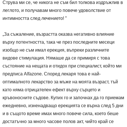
Струва ми се, че никога не съм бил толкова издръжлив в
леглото, и получавам много повече удоволствие от
интимността след лечението! ”
„За съжаление, възрастта оказва негативно влияние
върху потентността, така че през последните месеци
изобщо не съм имал ерекция, въпреки различните
видове стимулация. Нямаше да се примиря с това
състояние на нещата и отидох при специалист, който ми
предписа Alfazone. Според лекаря това е най-
оптималното лекарство за мъже на моята възраст, тъй
като няма отрицателен ефект върху сърцето и
кръвоносните съдове. Купих го и започнах да го приемам
ежедневно, изненадващо ерекцията се върна след 5 дни
и в същото време имах много повече сила, което беше
достатъчно за много часове полов акт, чийто край се