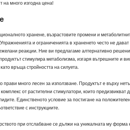
 на много изгодна цена!
е
ационалното хранене, възрастовите промени и метаболитни
Упражненията и ограниченията в храненето често не дават 
ежелани реакции. Ние ви предлагаме алтернативно решение 
, продуктът стимулира метаболизма, изгаря вътрешните и в
 като връща стройността на силуета.
го прави много лесен за използване. Продуктът е върху нет
комплекс от растителни стимулатори, които предизвикват 
идите. Единственото условие за постигане на положителен 
ъответствие с инструкциите.
арството при отслабване се дължи на уникалната му форма