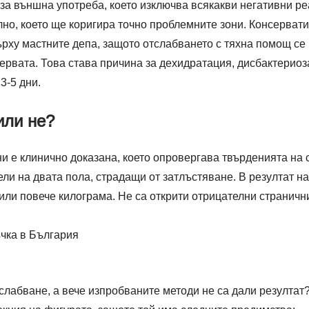
 за външна употреба, което изключва всякакви негативни р
но, което ще коригира точно проблемните зони. Консервати
рху мастните депа, защото отслабването с тяхна помощ се 
ервата. Това става причина за дехидратация, дисбактериоз
3-5 дни.
или не?
и е клинично доказана, което опровергава твърденията на с
ли на двата пола, страдащи от затлъстяване. В резултат н
 или повече килограма. Не са открити отрицателни страничн
ъчка в България
слабване, а вече изпробваните методи не са дали резулта