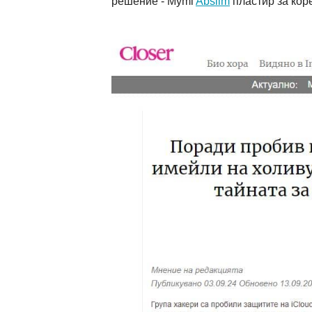
решение - Mymi
Abslim
пластир за кор