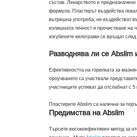
състав. Лекарството е предназначено
формула. Пластирът въздейства локал
вътрешна употреба, не въздействат въ
излишната течност и прочистване на ч
изгубените килограми се връщат след 
Разводнява ли се Abslim 
Ефективността на горелката за мазнин
проучването са участвали представите
участниците успяват да отслабнат с 5
Пластирите Abslim са налични за пор
Предимства на Abslim
Търсите високоефективен метод за от