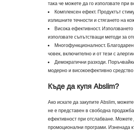
така че можете да го използвате при 
Комплексен ефект. Продуктът стим
излишните течности и стягането на ко
Висока ефективност. Използването н
използвате съпътстващи методи за от
Многофункционалност. Благодарение
човек, включително и от тези с алерги
Демократични разходи. Поръчвайки 
модерно и високоефективно средство з
Къде да купя Abslim?
Ако искате да закупите Abslim, может
не е представен в свободна продажба,
ефективност при отслабване. Можете 
промоционални програми. Изненада къ