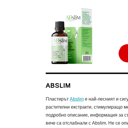
ABSLIM
Пластирът
Abslim
е най-лесният и сиг
растителни екстракти, стимулиращо ме
подробно описание, информация за със
вече са отслабнали с Abslim. Не се о