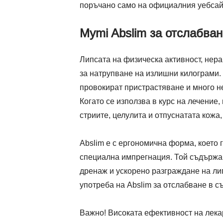
поръчано само на официалния уебсайт
Mymi Abslim за отслабван
Липсата на физическа активност, нер
за натрупване на излишни килограми. 
провокират пристрастяване и много н
Когато се използва в курс на лечение
стриите, целулита и отпуснатата кожа,
Abslim е с ергономична форма, което 
специална импрегнация. Той съдържа 
дренаж и ускорено разграждане на лип
употреба на Abslim за отслабване в с
Важно! Високата ефективност на лек