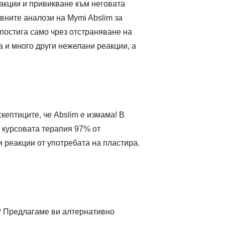
еакции и привикване към неговата
вните аналози на Mymi Abslim за
постига само чрез отстраняване на
а и много други нежелани реакции, а
кептиците, че Abslim е измама! В
а курсовата терапия 97% от
и реакции от употребата на пластира.
т? Предлагаме ви алтернативно