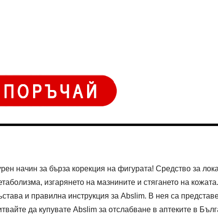
урен начин за бърза корекция на фигурата! Средство за ло
таболизма, изгарянето на мазнините и стягането на кожата
тава и правилна инструкция за Abslim. В нея са представе
питвайте да купувате Abslim за отслабване в аптеките в Бъл