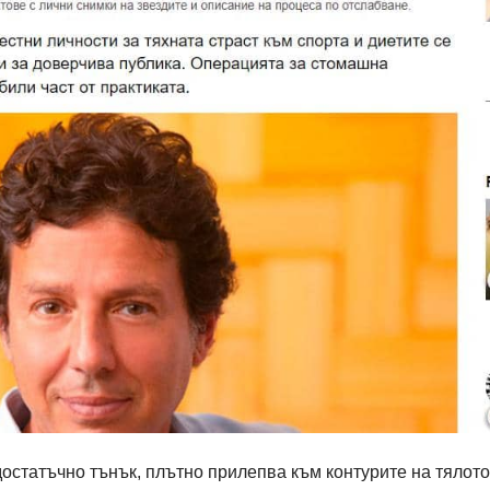
остатъчно тънък, плътно прилепва към контурите на тялото