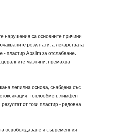
те нарушения са основните причини
очакваните резултати, а лекарствата
- пластир Abslim за отслабване.
исцералните мазнини, премахва
ъкана лепилна основа, снабдена със
детоксикация, топлообмен, лимфен
резултат от този пластир - редовна
 на освобождаване и съвременния