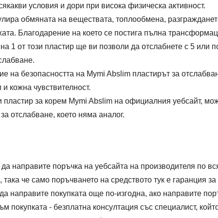
всякакви условия и дори при висока физическа активност.
улира обмяната на веществата, топлообмена, разгражданет
жата. Благодарение на което се постига пълна трансформац
а 1 от този пластир ще ви позволи да отслабнете с 5 или по
слабване.
 на безопасността на Mymi Abslim пластирът за отслабван
и и кожна чувствителност.
пластир за корем Mymi Abslim на официалния уебсайт, мож
а отслабване, което няма аналог.
е да направите поръчка на уебсайта на производителя по в
 така че само поръчването на средството тук е гаранция за
да направите покупката още по-изгодна, ако направите пор
м покупката - безплатна консултация със специалист, койт